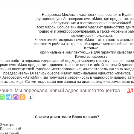
На дорогах Москвы, в частности, на проспекте Будённ
функционирует Автосервис «АвтоМиг», где предлагается
обслуживание и восстановление автомобилей
всех
марок.
Особое
внимание
уделяют
диагностике
двиг
подвески и электрооборудования, а также кузовным раб
последующей покраской.
Коллектив Автосервиса «АвтоМиг» – это высококлассные
со стажем работы в отрасли. Мы применяем новейшие те
и только
оригинальные
комплектующие
для
гарантии
качества
у
Качество, скорость
нения
работ
и
персонализированный
подход
к
каждому
клиенту
–
наши
приор
рвис «АвтоМиг» предлагает
привлекательные
цены
с
гибкой
системой
дискон
янных посетителей. Удобное местоположение, комфортабельная зона ожид
предварительная запись
обеспечивают
максимальное
удобство
клиентов.
 Автосервис «АвтоМиг», вы получаете уверенность в надежности вашего ав
рогах столицы. Свяжитесь с нами для записи на диагностику или ремонтные р
ание! Мы переехали, новый адрес нашего техцентра —
ЗД
1
С каким двигателем Ваша машина?
Электро
Бензиновый
Дизельный