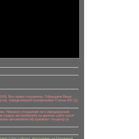
0-2026. Все права сохранены. Обращаем Ваше
ртой, определяемой положениями Статьи 437 (2)
к. Никакого отношения ни к официальным
в (марок автомобилей) на данном сайте носят
енно автомобили обслуживает техцентр (в
рвис Серп и Молот
,
Автосервис на Гаражаной
,