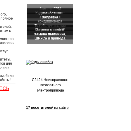
Частые обращения:
ого,
 полное
ателей,
отам с
 мастера
хнологии
слуг.
итеты.
тов для
ания и
томобиля
C2424 Неисправность
аботы!
возвратного
ЕСЬ
.
электропривода
17 посетителей
на сайте