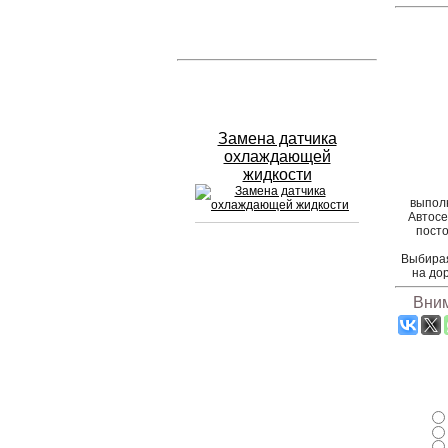
Устранение вмятин
Слесарный ремонт
Замена датчика
охлаждающей
жидкости
выпол
Автосе
посто
Выбирая
Сход развал
на до
Вним
Замена масла в двигателе
Промывка инжектора
Заправка кондиционера
Шиномонтаж