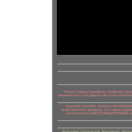
информационный контент
Ремонт (сервис) корейских, китайских и яп
внимание на то, что данный сайт носит исключ
Компания "АвтоМиг" является НЕОФИЦИАЛЬ
представителям (дилерам), ни к самим произ
исключительно ИДЕНТИФИЦИРУЮЩИЙ характе
Автосервис (Щелковская, Монтажная)
,
Автосе