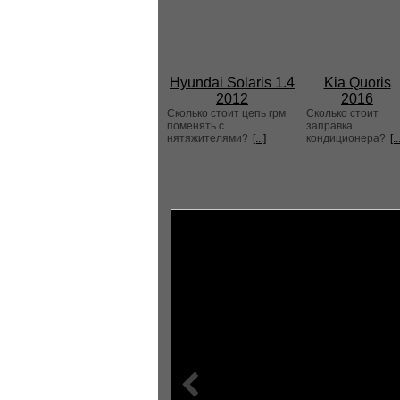
Hyundai Solaris 1.4
Kia Quoris
2012
2016
Сколько стоит цепь грм
Сколько стоит
поменять с
заправка
нятяжителями?
[...]
кондиционера?
[..