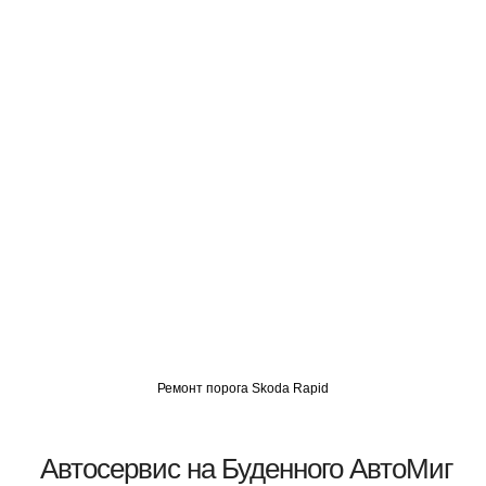
О
АВТОМИГ СЗАО
АВТОМИГ ЮВАО
АВТОМИГ САО
Ремонт порога Skoda Rapid
Автосервис на Буденного АвтоМиг