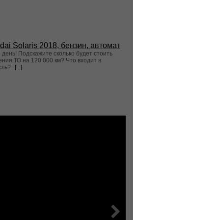
dai Solaris 2018, бензин, автомат
день! Подскажите сколько будет стоить
ния ТО на 120 000 км? Что входит в
сть?
[...]