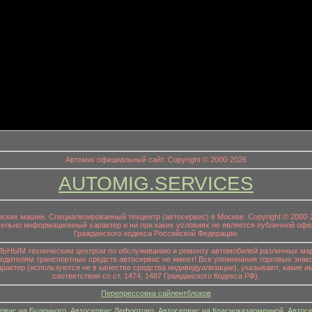
информационный заголовок
Автомиг официальный сайт. Copyright © 2000-2026
AUTOMIG.SERVICES
онских машин. Специализированный техцентр (автосервис) в Москве. Copyright © 200
ительно информационный характер и ни при каких условиях не является публичной офе
Гражданского кодекса Российской Федерации.
НЫМ техническим центром по обслуживанию и ремонту автомобилей различных маро
водителям транспортных средств автосервис не имеет! Все упоминания торговых знако
р (используются не в качестве средства индивидуализации), указывают, какие им
соответствии со ст. 1474, 1487 Гражданского Кодекса РФ).
Перепрессовка сайлентблоков
рвис на Буденного
,
Автосервис Лефортово
,
Автосервис на Красноказарменной
,
Автосе