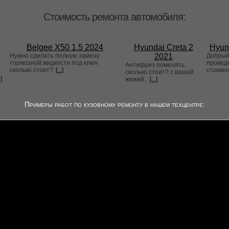
Стоимость ремонта автомобиля:
Belgee X50 1.5 2024
Hyundai Creta 2
Hyun
Нужно сделать полную замену
2021
Добрый 
тормозной жидкости под ключ
проведе
Антифриз поменять
сколько стоит?
[...]
стоимо
сколько стоит? с вашей
.]
жижей..
[...]
Примеры работ по кузовному ремонту в нашем техцентре: