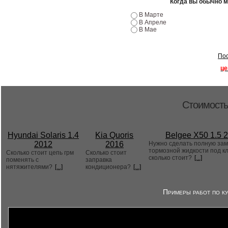
Когда вы обычно 
В Марте
В Апреле
В Мае
Пос
це
Стоимость
Hyundai Solaris 1.4
Kia Quoris
Belgee X50 1.5 
2012
2016
Нужно сделать полную за
тормозной жидкости под к
Сколько стоит цепь грм
Сколько стоит
сколько стоит?
[...]
поменять с
заправка
нятяжителями?
[...]
кондиционера?
[...]
Примеры работ по ку