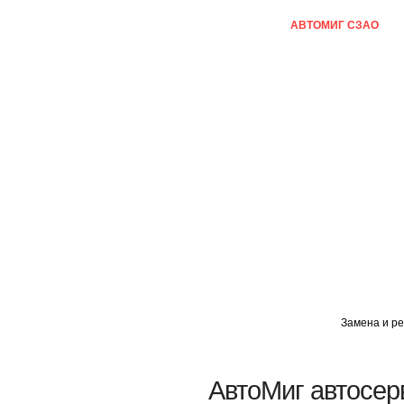
ГЛАВНАЯ
АВТОМИГ ВАО
АВТОМИГ СЗАО
Замена и ре
Кузовной ремонт
Пескоструйка
АвтоМиг автосер
Замена порогов и арок