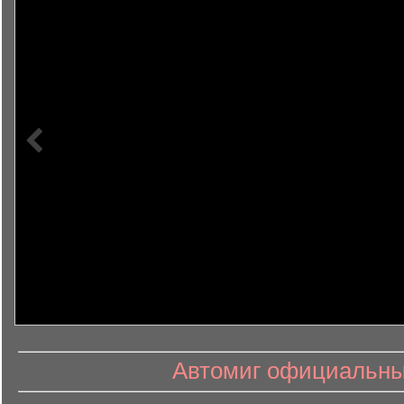
информ
информационный контент
Автомиг официальный