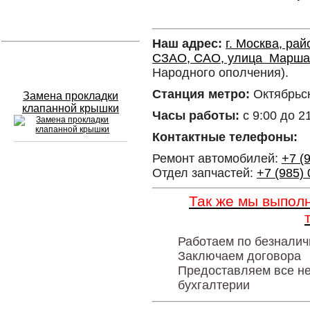
Устранение вмятин
Наш адрес:
г. Москва, ра
СЗАО, САО, улица Марша
Слесарный ремонт
Народного ополчения).
Станция метро:
Октябрьск
Замена прокладки
клапанной крышки
Часы работы:
с 9:00 до 2
Контактные телефоны:
Ремонт автомобилей:
+7 (
Отдел запчастей:
+7 (985)
Сход развал
Так же мы выпол
Замена масла в двигателе
Промывка инжектора
Работаем по безналич
Заправка кондиционера
Заключаем договора
Предоставляем все н
Шиномонтаж
бухгалтерии
Эндоскопия двигателя