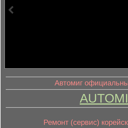
информ
информационный контент
Автомиг официальный
AUTOMI
Ремонт (сервис) корейск