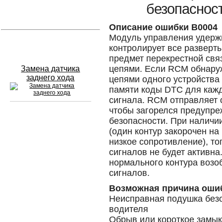
безопаснос
Устранение вмятин
Описание ошибки B0004
Модуль управления удерж
Слесарный ремонт
контролирует все разверт
предмет перекрестной свя
цепями. Если RCM обнару
Замена датчика
заднего хода
цепями одного устройства 
памяти коды DTC для кажд
сигнала. RCM отправляет 
чтобы загорелся предупр
безопасности. При наличи
Сход развал
(один контур закорочен на
низкое сопротивление), то
Замена масла в двигателе
сигналов не будет активна
нормального контура возо
Промывка инжектора
сигналов.
Заправка кондиционера
Возможная причина оши
Неисправная подушка без
Шиномонтаж
водителя
Эндоскопия двигателя
Обрыв или короткое замык