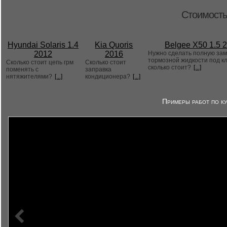
Стоимость
Hyundai Solaris 1.4
Kia Quoris
Belgee X50 1.5 
2012
2016
Нужно сделать полную за
тормозной жидкости под к
Сколько стоит цепь грм
Сколько стоит
сколько стоит?
[...]
поменять с
заправка
нятяжителями?
[...]
кондиционера?
[...]
Примеры работ по ку