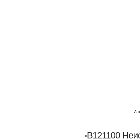
ГЛАВНАЯ
АВТОМИГ ВАО
АВТОМИГ СЗАО
Ан
Кузовной ремонт
Пескоструйка
B121100 Неи
Замена порогов и арок