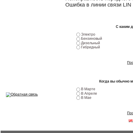
Ремонт двигателей
Ошибка в линии связи LIN
Регулировка ЭУР
Антикор автомобиля
С каким 
Диагностика перед…
Электро
Бензиновый
Дизельный
Стоимость диагностики
Гибридный
Обслуживание такси
Пос
Хранение шин
Запчасти по ВИН
Когда вы обычно 
В Марте
В Апреле
В Мае
Вакансии
Пос
це