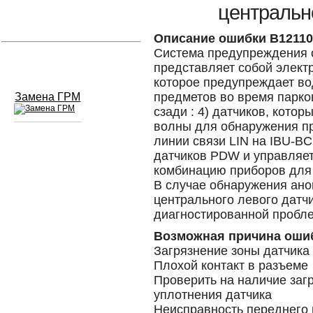
центральн
Устранение вмятин
Описание ошибки B12110
Система предупреждения 
Слесарный ремонт
представляет собой элект
которое предупреждает в
предметов во время парков
Замена ГРМ
сзади : 4) датчиков, кото
волны для обнаружения пр
линии связи LIN на IBU-B
Сход развал
датчиков PDW и управляет
комбинацию приборов для
Замена масла в двигателе
В случае обнаружения ано
центрального левого датч
Промывка инжектора
диагностированной пробл
Заправка кондиционера
Возможная причина оши
Загрязнение зоны датчика
Шиномонтаж
Плохой контакт в разъеме
Проверить на наличие заг
Эндоскопия двигателя
уплотнения датчика
Неисправность переднего 