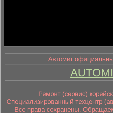
информ
информационный контент
Автомиг официальный
AUTOMI
Ремонт (сервис) корейск
Специализированный техцентр (авт
Все права сохранены. Обращаем