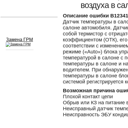
воздуха в са
Устранение вмятин
Описание ошибки B1234
Датчик температуры в сал
Слесарный ремонт
салоне автомобиля. Датчи
собой термистор с отрица
коэффициентом (ОТК), его
Замена ГРМ
соответствии с изменение
режиме («Auto») блока уп
температурой в салоне с 
Сход развал
температуры в салоне и н
водителем. При обнаружен
Замена масла в двигателе
температуры в салоне бло
системой регистрируется 
Промывка инжектора
Возможная причина оши
Заправка кондиционера
Плохой контакт цепи
Обрыв или КЗ на питание 
Шиномонтаж
Неисправный датчик темп
Неисправность ЭБУ конди
Эндоскопия двигателя