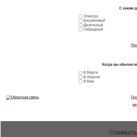
Ремонт двигателей
С каким 
Регулировка ЭУР
Электро
Бензиновый
Антикор автомобиля
Дизельный
Гибридный
Диагностика перед…
Пос
Стоимость диагностики
Обслуживание такси
Когда вы обычно 
Хранение шин
В Марте
В Апреле
В Мае
Запчасти по ВИН
Пос
це
Вакансии
Стоимость