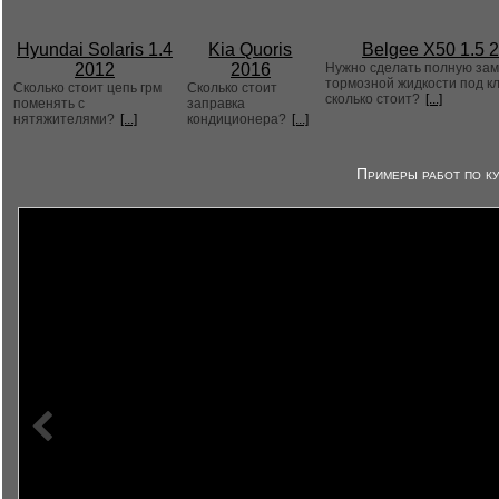
Hyundai Solaris 1.4
Kia Quoris
Belgee X50 1.5 
2012
2016
Нужно сделать полную за
тормозной жидкости под к
Сколько стоит цепь грм
Сколько стоит
сколько стоит?
[...]
поменять с
заправка
нятяжителями?
[...]
кондиционера?
[...]
Примеры работ по ку