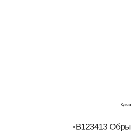
ГЛАВНАЯ
АВТОМИГ ВАО
АВТОМИГ СЗАО
Кузов
Кузовной ремонт
Пескоструйка
B123413 Обры
Замена порогов и арок