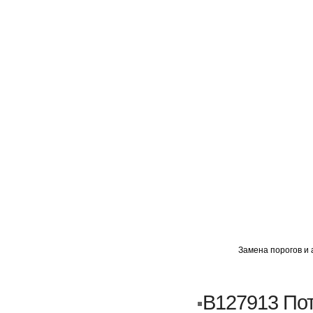
ГЛАВНАЯ
АВТОМИГ ВАО
АВТОМИГ СЗАО
Замена порогов и 
Кузовной ремонт
Пескоструйка
B127913 По
Замена порогов и арок