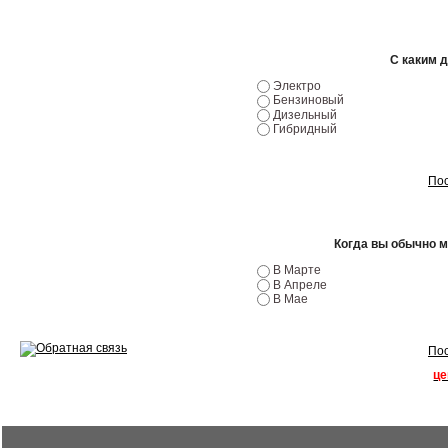
Ремонт двигателей
С каким 
Регулировка ЭУР
Электро
Бензиновый
Антикор автомобиля
Дизельный
Гибридный
Диагностика перед…
Пос
Стоимость диагностики
Обслуживание такси
Когда вы обычно 
Хранение шин
В Марте
В Апреле
Запчасти по ВИН
В Мае
Пос
це
Вакансии