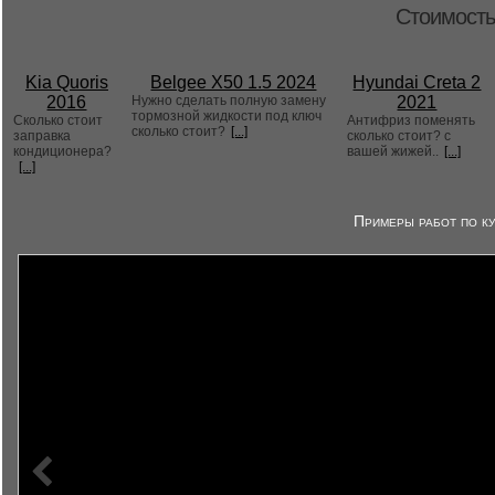
Стоимость
Kia Quoris
Belgee X50 1.5 2024
Hyundai Creta 2
2016
Нужно сделать полную замену
2021
тормозной жидкости под ключ
Сколько стоит
Антифриз поменять
сколько стоит?
[...]
заправка
сколько стоит? с
кондиционера?
вашей жижей..
[...]
[...]
Примеры работ по ку