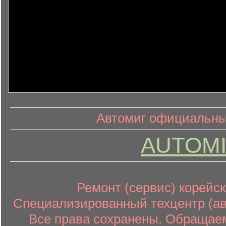
информ
информационный контент
Автомиг официальный
AUTOMI
Ремонт (сервис) корейск
Специализированный техцентр (авт
Все права сохранены. Обращаем