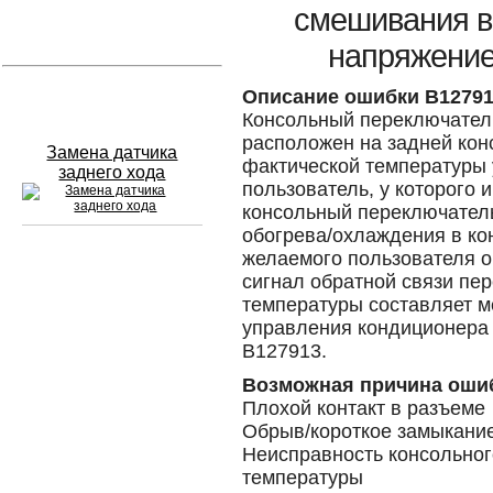
смешивания в
Устранение вмятин
напряжение
Слесарный ремонт
Описание ошибки B1279
Консольный переключател
расположен на задней кон
Замена датчика
фактической температуры 
заднего хода
пользователь, у которого 
консольный переключатель
обогрева/охлаждения в ко
желаемого пользователя 
Сход развал
сигнал обратной связи пе
температуры составляет мен
Замена масла в двигателе
управления кондиционера 
B127913.
Промывка инжектора
Возможная причина оши
Заправка кондиционера
Плохой контакт в разъеме
Обрыв/короткое замыкание
Шиномонтаж
Неисправность консольног
температуры
Эндоскопия двигателя