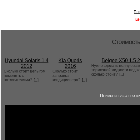
Пос
це
Стоимость
Hyundai Solaris 1.4
Kia Quoris
Belgee X50 1.5 
2012
2016
Нужно сделать полную за
тормозной жидкости под к
Сколько стоит цепь грм
Сколько стоит
сколько стоит?
[...]
поменять с
заправка
нятяжителями?
[...]
кондиционера?
[...]
Примеры работ по ку