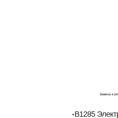
ГЛАВНАЯ
АВТОМИГ ВАО
АВТОМИГ СЗАО
Замена и ре
Кузовной ремонт
Пескоструйка
B1285 Элект
Замена порогов и арок