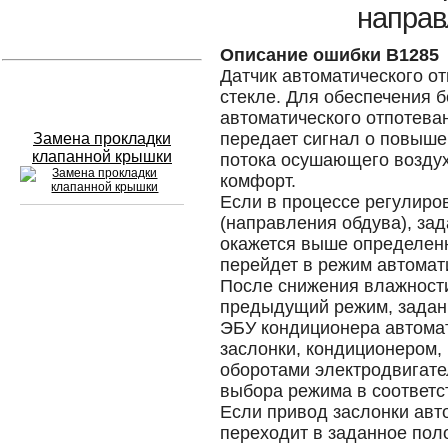
направ
Устранение вмятин
Описание ошибки B1285
Датчик автоматического о
Слесарный ремонт
стекле. Для обеспечения б
автоматического отпотева
передает сигнал о повыш
Замена прокладки
клапанной крышки
потока осушающего воздух
комфорт.
Если в процессе регулиро
(направления обдува), за
окажется выше определен
Сход развал
перейдет в режим автомат
После снижения влажност
Замена масла в двигателе
предыдущий режим, задан
ЭБУ кондиционера автомат
Промывка инжектора
заслонки, кондиционером,
Заправка кондиционера
оборотами электродвигате
выбора режима в соответс
Шиномонтаж
Если привод заслонки авт
переходит в заданное поло
Эндоскопия двигателя