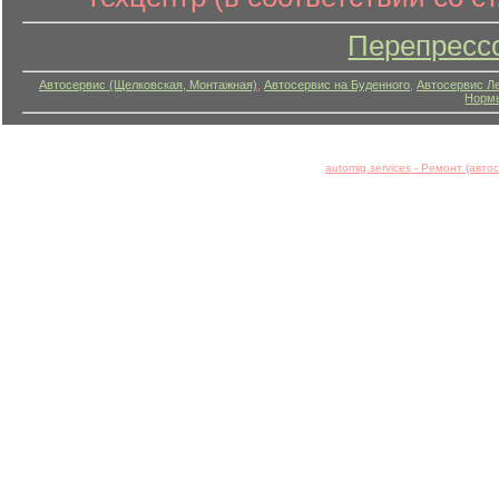
Перепресс
Автосервис (Щелковская, Монтажная)
,
Автосервис на Буденного
,
Автосервис Л
Нормы
automig.services - Ремонт (авт