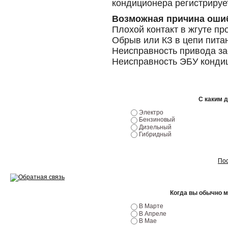
кондиционера регистрируе
Ремонт двигателей
Возможная причина оши
Плохой контакт в жгуте пр
Регулировка ЭУР
Обрыв или КЗ в цепи пита
Неисправность привода за
Антикор автомобиля
Неисправность ЭБУ конди
Диагностика перед…
Стоимость диагностики
С каким 
Обслуживание такси
Электро
Бензиновый
Дизельный
Хранение шин
Гибридный
Запчасти по ВИН
Пос
Когда вы обычно 
Вакансии
В Марте
В Апреле
В Мае