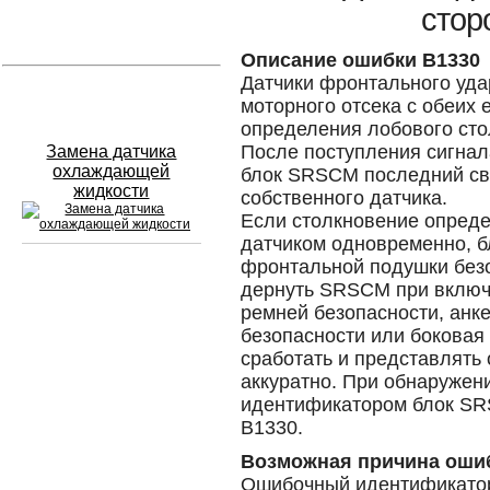
стор
Устранение вмятин
Описание ошибки B1330
Датчики фронтального удар
Слесарный ремонт
моторного отсека с обеих 
определения лобового сто
После поступления сигнала
Замена датчика
охлаждающей
блок SRSCM последний св
жидкости
собственного датчика.
Если столкновение опреде
датчиком одновременно, 
фронтальной подушки безо
дернуть SRSCM при включ
Сход развал
ремней безопасности, анк
безопасности или боковая
Замена масла в двигателе
сработать и представлять
Промывка инжектора
аккуратно. При обнаружен
идентификатором блок SR
Заправка кондиционера
B1330.
Возможная причина оши
Шиномонтаж
Ошибочный идентификатор