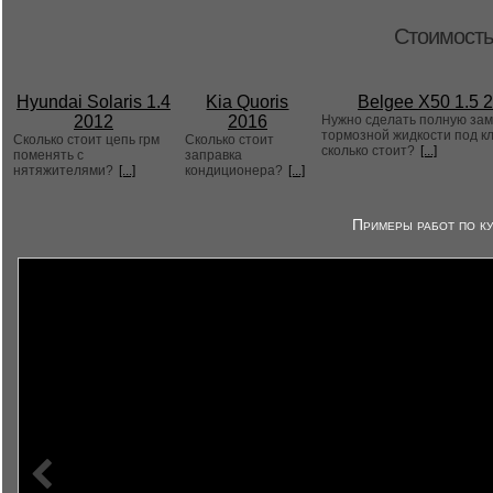
Стоимость
Hyundai Solaris 1.4
Kia Quoris
Belgee X50 1.5 
2012
2016
Нужно сделать полную за
тормозной жидкости под к
Сколько стоит цепь грм
Сколько стоит
сколько стоит?
[...]
поменять с
заправка
нятяжителями?
[...]
кондиционера?
[...]
Примеры работ по ку