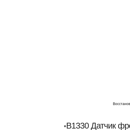
ГЛАВНАЯ
АВТОМИГ ВАО
АВТОМИГ СЗАО
Восстанов
Кузовной ремонт
Пескоструйка
B1330 Датчик фро
Замена порогов и арок