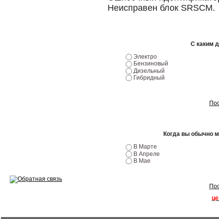
Эндоскопия двигателя
Неисправен блок SRSCM.
Ремонт двигателей
Регулировка ЭУР
С каким 
Электро
Антикор автомобиля
Бензиновый
Дизельный
Гибридный
Диагностика перед…
Стоимость диагностики
Пос
Обслуживание такси
Когда вы обычно 
Хранение шин
В Марте
Запчасти по ВИН
В Апреле
В Мае
Пос
це
Вакансии