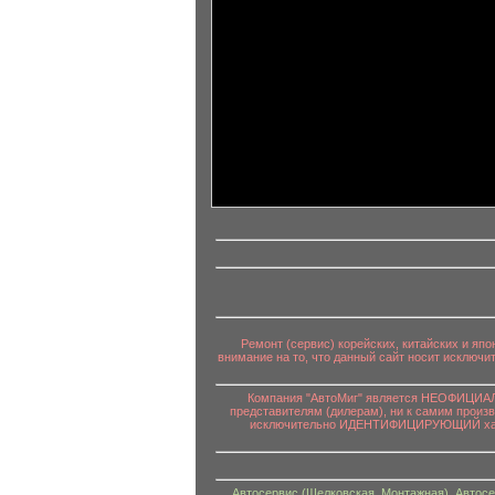
информационный контент
Ремонт (сервис) корейских, китайских и яп
внимание на то, что данный сайт носит исключ
Компания "АвтоМиг" является НЕОФИЦИАЛЬ
представителям (дилерам), ни к самим произ
исключительно ИДЕНТИФИЦИРУЮЩИЙ характе
Автосервис (Щелковская, Монтажная)
,
Автосе