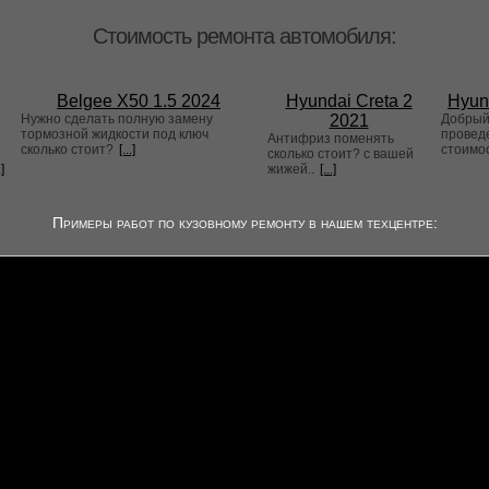
Стоимость ремонта автомобиля:
Belgee X50 1.5 2024
Hyundai Creta 2
Hyun
Нужно сделать полную замену
2021
Добрый 
тормозной жидкости под ключ
проведе
Антифриз поменять
сколько стоит?
[...]
стоимо
сколько стоит? с вашей
.]
жижей..
[...]
Примеры работ по кузовному ремонту в нашем техцентре: