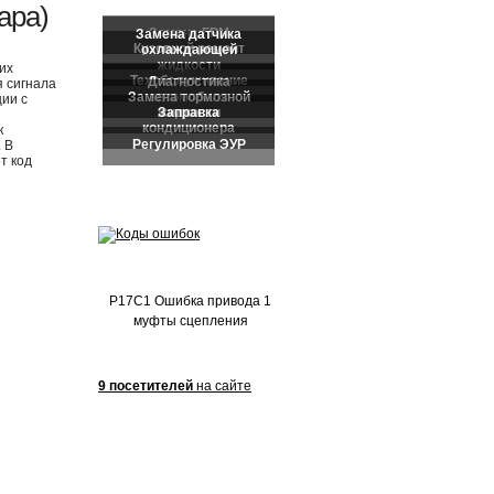
Частые обращения:
ара)
их
я сигнала
ии с
к
 В
т код
P17C1 Ошибка привода 1
муфты сцепления
9 посетителей
на сайте