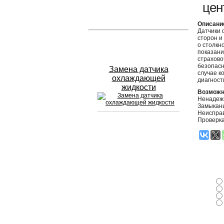
цен
Устранение вмятин
Описани
Датчики 
сторон и
Слесарный ремонт
о столкн
показани
страхово
безопасн
Замена датчика
случае к
охлаждающей
диагност
жидкости
Возможн
Ненадеж
Замыкани
Неисправ
Проверк
Сход развал
Замена масла в двигателе
Промывка инжектора
Заправка кондиционера
Шиномонтаж