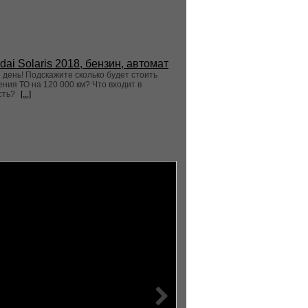
dai Solaris 2018, бензин, автомат
день! Подскажите сколько будет стоить
ния ТО на 120 000 км? Что входит в
сть?
[...]