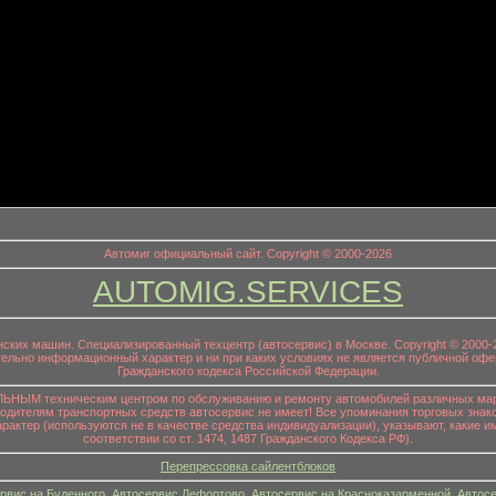
информационный заголовок
Автомиг официальный сайт. Copyright © 2000-2026
AUTOMIG.SERVICES
онских машин. Специализированный техцентр (автосервис) в Москве. Copyright © 200
ительно информационный характер и ни при каких условиях не является публичной офе
Гражданского кодекса Российской Федерации.
НЫМ техническим центром по обслуживанию и ремонту автомобилей различных маро
водителям транспортных средств автосервис не имеет! Все упоминания торговых знако
р (используются не в качестве средства индивидуализации), указывают, какие им
соответствии со ст. 1474, 1487 Гражданского Кодекса РФ).
Перепрессовка сайлентблоков
рвис на Буденного
,
Автосервис Лефортово
,
Автосервис на Красноказарменной
,
Автосе