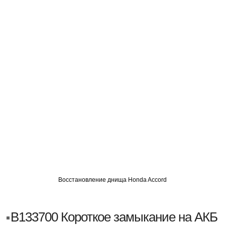
О
АВТОМИГ СЗАО
АВТОМИГ ЮВАО
АВТОМИГ САО
Восстановление днища Honda Accord
B133700 Короткое замыкание на АКБ