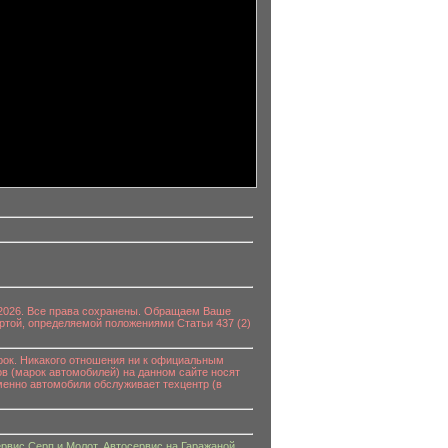
0-2026. Все права сохранены. Обращаем Ваше
ртой, определяемой положениями Статьи 437 (2)
к. Никакого отношения ни к официальным
в (марок автомобилей) на данном сайте носят
енно автомобили обслуживает техцентр (в
рвис Серп и Молот
,
Автосервис на Гаражаной
,