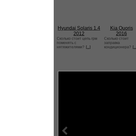
Hyundai Solaris 1.4
Kia Quoris
2012
2016
Сколько стоит цепь грм
Сколько стоит
поменять с
заправка
нятяжителями?
[...]
кондиционера?
[..