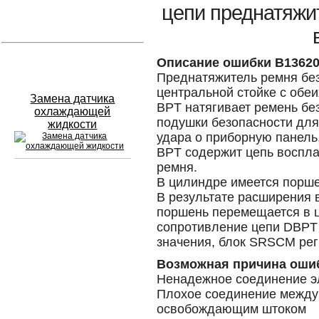
цепи преднатяжи
Устранение вмятин
Слесарный ремонт
Описание ошибки B1362
Преднатяжитель ремня без
центральной стойке с обеи
Замена датчика
BPT натягивает ремень бе
охлаждающей
подушки безопасности для
жидкости
удара о приборную панель,
BPT содержит цепь воспла
ремня.
В цилиндре имеется порше
Сход развал
В результате расширения 
поршень перемещается в 
Замена масла в двигателе
сопротивление цепи DBPT
значения, блок SRSCM рег
Промывка инжектора
Возможная причина оши
Заправка кондиционера
Ненадежное соединение э
Плохое соединение между
Шиномонтаж
освобождающим штоком