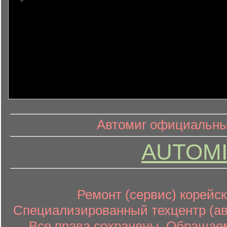
информ
информационный контент
Автомиг официальный
AUTOMI
Ремонт (сервис) корейск
Специализированный техцентр (авт
Все права сохранены. Обращаем