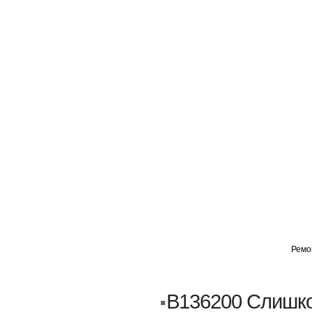
ГЛАВНАЯ
АВТОМИГ ВАО
АВТОМИГ СЗАО
Ремо
Кузовной ремонт
Пескоструйка
B136200 Слишко
Замена порогов и арок