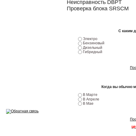
Неисправность DBPT
Эндоскопия двигателя
Проверка блока SRSCM
Ремонт двигателей
Регулировка ЭУР
С каким 
Антикор автомобиля
Электро
Бензиновый
Дизельный
Диагностика перед…
Гибридный
Стоимость диагностики
Пос
Обслуживание такси
Хранение шин
Когда вы обычно 
В Марте
Запчасти по ВИН
В Апреле
В Мае
Пос
це
Вакансии