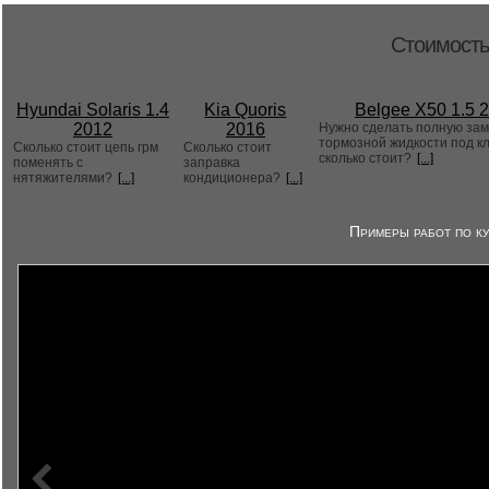
Стоимость
Hyundai Solaris 1.4
Kia Quoris
Belgee X50 1.5 
2012
2016
Нужно сделать полную за
тормозной жидкости под к
Сколько стоит цепь грм
Сколько стоит
сколько стоит?
[...]
поменять с
заправка
нятяжителями?
[...]
кондиционера?
[...]
Примеры работ по ку