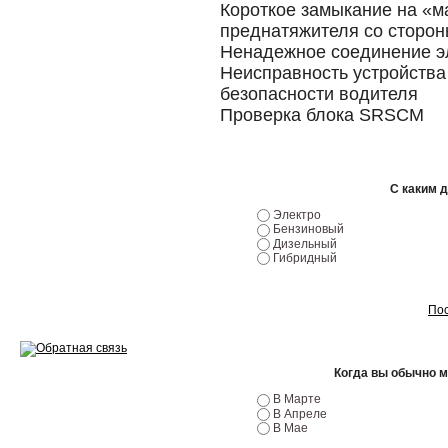
Короткое замыкание на «м
преднатяжителя со сторон
Ремонт двигателей
Ненадежное соединение э
Регулировка ЭУР
Неисправность устройства
безопасности водителя
Антикор автомобиля
Проверка блока SRSCM
Диагностика перед…
Стоимость диагностики
С каким 
Электро
Обслуживание такси
Бензиновый
Дизельный
Гибридный
Хранение шин
Запчасти по ВИН
Пос
Когда вы обычно 
В Марте
Вакансии
В Апреле
В Мае