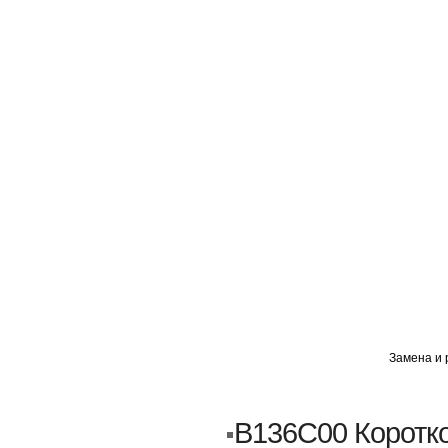
ГЛАВНАЯ
АВТОМИГ ВАО
АВТОМИГ СЗАО
Замена и 
Кузовной ремонт
Пескоструйка
B136C00 Коротк
Замена порогов и арок