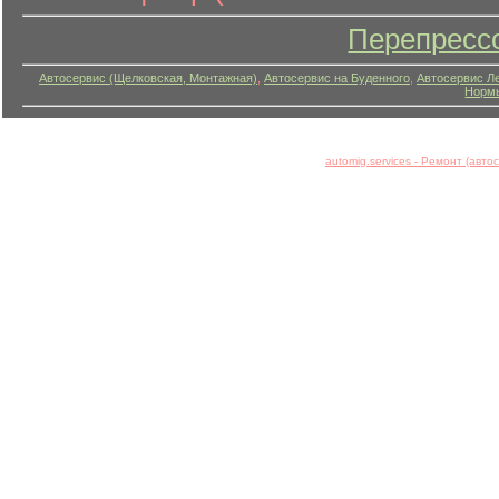
Перепресс
Автосервис (Щелковская, Монтажная)
,
Автосервис на Буденного
,
Автосервис Л
Нормы
automig.services - Ремонт (авт