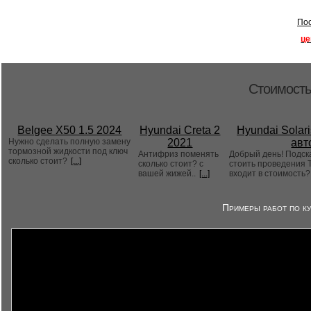
Пос
це
Стоимость
Belgee X50 1.5 2024
Hyundai Creta 2
Hyundai Solari
Нужно сделать полную замену
2021
авт
тормозной жидкости под ключ
Антифриз поменять
Добрый день! Подск
сколько стоит?
[...]
сколько стоит? с
стоить проведения Т
вашей жижей..
[...]
входит в стоимость
Примеры работ по ку