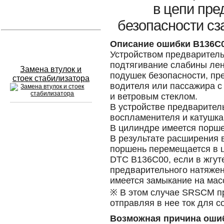
в цепи пре
Устранение вмятин
безопасности сз
Слесарный ремонт
Описание ошибки B136C
Устройством предваритель
подтягивание слабины ле
Замена втулок и
подушек безопасности, п
стоек стабилизатора
водителя или пассажира с
и ветровым стеклом.
В устройстве предварител
воспламенителя и катушка
Сход развал
В цилиндре имеется порше
В результате расширения 
Замена масла в двигателе
поршень перемещается в 
DTC B136C00, если в жгут
Промывка инжектора
предварительного натяжен
имеется замыкание на масс
Заправка кондиционера
※ В этом случае SRSCM пр
Шиномонтаж
отправляя в нее ток для с
Возможная причина оши
Эндоскопия двигателя