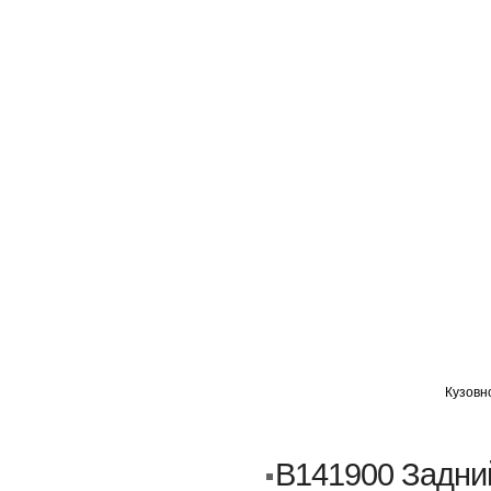
ГЛАВНАЯ
АВТОМИГ ВАО
АВТОМИГ СЗАО
Кузовн
Кузовной ремонт
Пескоструйка
B141900 Задний
Замена порогов и арок