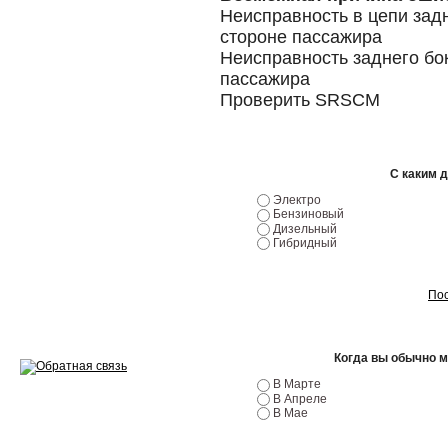
Эндоскопия двигателя
Неисправность в цепи зад
стороне пассажира
Ремонт двигателей
Неисправность заднего бок
пассажира
Регулировка ЭУР
Проверить SRSCM
Антикор автомобиля
Диагностика перед…
С каким 
Стоимость диагностики
Электро
Бензиновый
Дизельный
Обслуживание такси
Гибридный
Хранение шин
Пос
Запчасти по ВИН
Когда вы обычно 
В Марте
В Апреле
В Мае
Вакансии