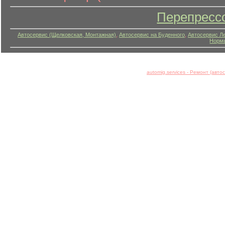
Перепресс
Автосервис (Щелковская, Монтажная)
,
Автосервис на Буденного
,
Автосервис Л
Нормы
automig.services - Ремонт (авт