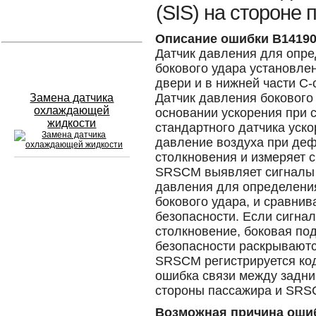
(SIS) на стороне
Устранение вмятин
Описание ошибки B1419
Датчик давления для опре
Слесарный ремонт
бокового удара установле
двери и в нижней части С-
Датчик давления бокового 
Замена датчика
охлаждающей
основании ускорения при с
жидкости
стандартного датчика уско
давление воздуха при де
столкновения и измеряет с
SRSCM выявляет сигналы у
давления для определения
Сход развал
бокового удара, и сравнив
безопасности. Если сигнал
Замена масла в двигателе
столкновение, боковая по
Промывка инжектора
безопасности раскрываютс
SRSCM регистрируется ко
Заправка кондиционера
ошибка связи между задни
стороны пассажира и SRS
Шиномонтаж
Возможная причина оши