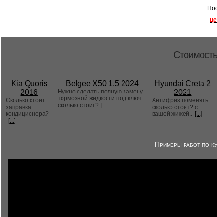
Пос
це
Стоимость
Kia Quoris
Belgee X50 1.5 2024
Hyundai Creta 2
2016
Нужно сделать полную замену
2021
тормозной жидкости под ключ
Сколько стоит
Антифриз поменять
сколько стоит?
[...]
заправка
сколько стоит? с
кондиционера?
вашей жижей..
[...]
[...]
Примеры работ по ку