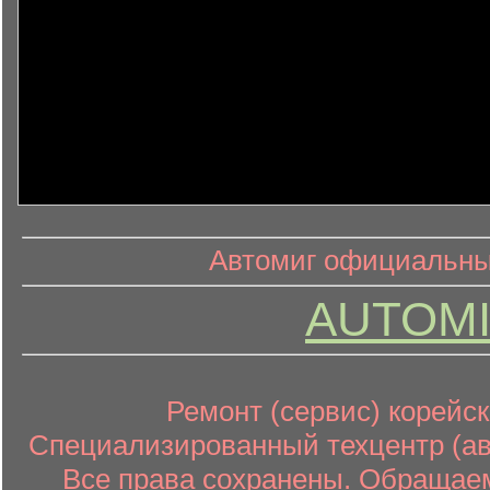
информ
информационный контент
Автомиг официальный
AUTOMI
Ремонт (сервис) корейск
Специализированный техцентр (авт
Все права сохранены. Обращаем