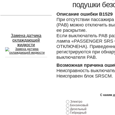
подушки без
Устранение вмятин
Описание ошибки B1529
При отсутствии пассажира
Слесарный ремонт
(PAB) можно отключить в
ее раскрытие.
Если выключатель PAB раз
Замена датчика
охлаждающей
лампа «PASSENGER SRS
жидкости
ОТКЛЮЧЕНА). Приведенны
регистрируются при обнар
выключателя PAB.
Возможная причина оши
Сход развал
Неисправность выключате
Неисправен блок SRSCM.
Замена масла в двигателе
Промывка инжектора
С каким 
Заправка кондиционера
Электро
Бензиновый
Шиномонтаж
Дизельный
Гибридный