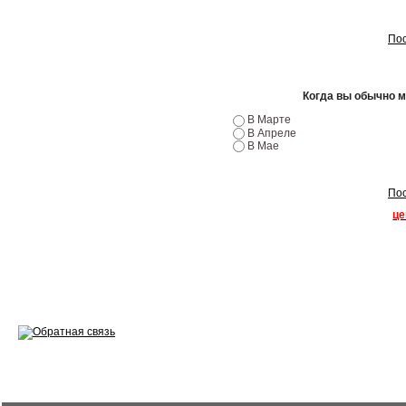
Эндоскопия двигателя
Пос
Ремонт двигателей
Регулировка ЭУР
Когда вы обычно 
Антикор автомобиля
В Марте
В Апреле
В Мае
Диагностика перед…
Стоимость диагностики
Пос
це
Обслуживание такси
Хранение шин
Запчасти по ВИН
Вакансии