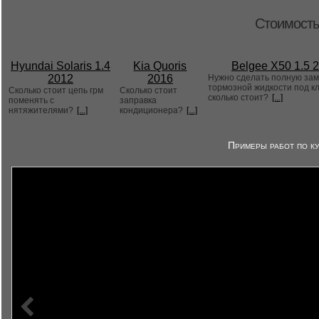
Стоимость
Hyundai Solaris 1.4
Kia Quoris
Belgee X50 1.5 
2012
2016
Нужно сделать полную за
тормозной жидкости под к
Сколько стоит цепь грм
Сколько стоит
сколько стоит?
[...]
поменять с
заправка
нятяжителями?
[...]
кондиционера?
[...]
Примеры работ по ку