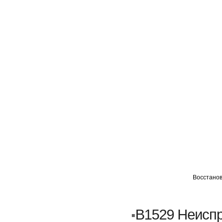
ГЛАВНАЯ
АВТОМИГ ВАО
АВТОМИГ СЗАО
Восстанов
Кузовной ремонт
Пескоструйка
B1529 Неисп
Замена порогов и арок