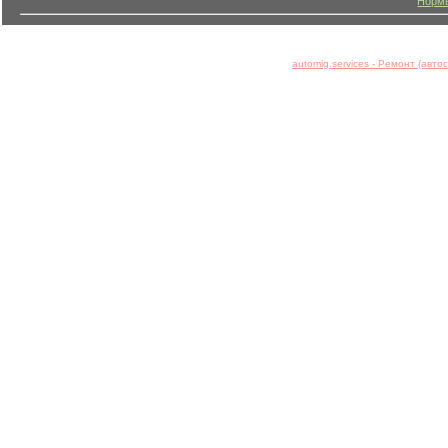
Нормы
automig.services - Ремонт (авт