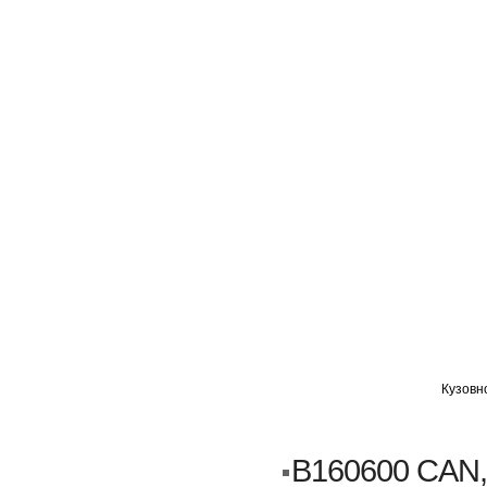
ГЛАВНАЯ
АВТОМИГ ВАО
АВТОМИГ СЗАО
Кузовн
Кузовной ремонт
Пескоструйка
B160600 CAN,
Замена порогов и арок