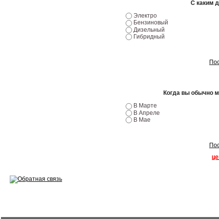
С каким 
Эндоскопия двигателя
Электро
Бензиновый
Ремонт двигателей
Дизельный
Гибридный
Регулировка ЭУР
Антикор автомобиля
Пос
Диагностика перед…
Когда вы обычно 
Стоимость диагностики
В Марте
В Апреле
Обслуживание такси
В Мае
Хранение шин
Пос
Запчасти по ВИН
це
Вакансии