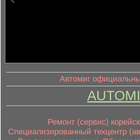
информ
информационный контент
Автомиг официальный
AUTOMI
Ремонт (сервис) корейск
Специализированный техцентр (авт