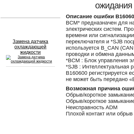
ожидания
Устранение вмятин
Описание ошибки B1606
BCM* предназначен для н
Слесарный ремонт
электрических систем. Пр
времени или сигнализации
переключателя и *SJB по
Замена датчика
охлаждающей
используется B_CAN (CAN 
жидкости
проводки и обмена данным
*BCM : Блок управления э
*SJB : Интеллектуальная 
B160600 регистрируется е
не может быть передано 
Сход развал
Возможная причина оши
Замена масла в двигателе
Обрыв/короткое замыкани
Обрыв/короткое замыкани
Промывка инжектора
Неисправность ADM
Плохой контакт или обры
Заправка кондиционера
Шиномонтаж