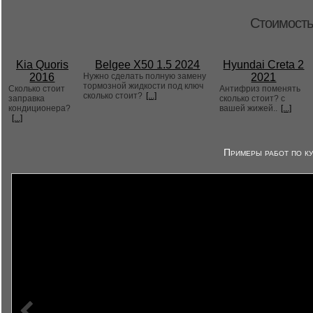
Стоимость
Kia Quoris
Belgee X50 1.5 2024
Hyundai Creta 2
2016
Нужно сделать полную замену
2021
тормозной жидкости под ключ
Сколько стоит
Антифриз поменять
сколько стоит?
[...]
заправка
сколько стоит? с
кондиционера?
вашей жижей..
[...]
[...]
Примеры работ по ку