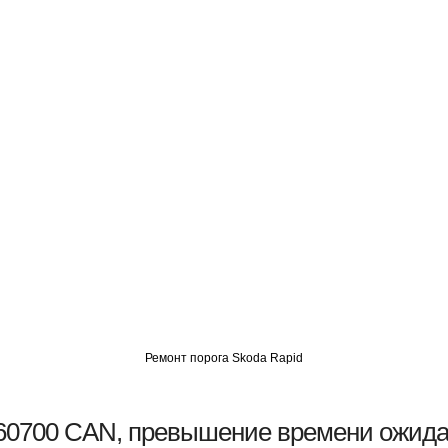
О
АВТОМИГ СЗАО
АВТОМИГ ЮВАО
АВТОМИГ САО
Ремонт порога Skoda Rapid
60700 CAN, превышение времени ожид