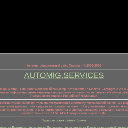
информационный заголовок
Автомиг официальный сайт. Copyright © 2000-2026
AUTOMIG.SERVICES
онских машин. Специализированный техцентр (автосервис) в Москве. Copyright © 200
ительно информационный характер и ни при каких условиях не является публичной офе
Гражданского кодекса Российской Федерации.
НЫМ техническим центром по обслуживанию и ремонту автомобилей различных маро
водителям транспортных средств автосервис не имеет! Все упоминания торговых знако
р (используются не в качестве средства индивидуализации), указывают, какие им
соответствии со ст. 1474, 1487 Гражданского Кодекса РФ).
Перепрессовка сайлентблоков
рвис на Буденного
,
Автосервис Лефортово
,
Автосервис на Красноказарменной
,
Автосе