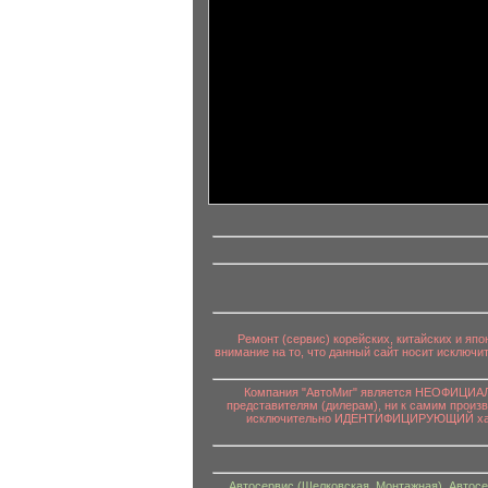
информационный контент
Ремонт (сервис) корейских, китайских и яп
внимание на то, что данный сайт носит исключ
Компания "АвтоМиг" является НЕОФИЦИАЛЬ
представителям (дилерам), ни к самим произ
исключительно ИДЕНТИФИЦИРУЮЩИЙ характе
Автосервис (Щелковская, Монтажная)
,
Автосе