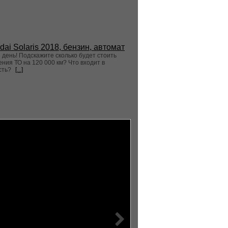
dai Solaris 2018, бензин, автомат
день! Подскажите сколько будет стоить
ния ТО на 120 000 км? Что входит в
сть?
[...]