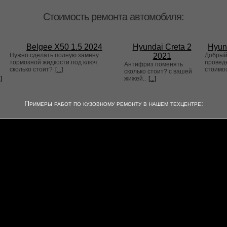
Стоимость ремонта автомобиля:
Belgee X50 1.5 2024
Hyundai Creta 2
Hyun
Нужно сделать полную замену
2021
Добрый 
тормозной жидкости под ключ
проведе
Антифриз поменять
сколько стоит?
[...]
стоимо
сколько стоит? с вашей
.]
жижей..
[...]
Примеры работ по кузовному ремонту в нашем техцентре: