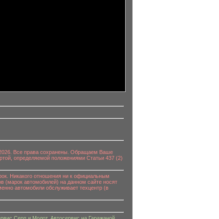
0-2026. Все права сохранены. Обращаем Ваше
ртой, определяемой положениями Статьи 437 (2)
к. Никакого отношения ни к официальным
в (марок автомобилей) на данном сайте носят
енно автомобили обслуживает техцентр (в
рвис Серп и Молот
,
Автосервис на Гаражаной
,