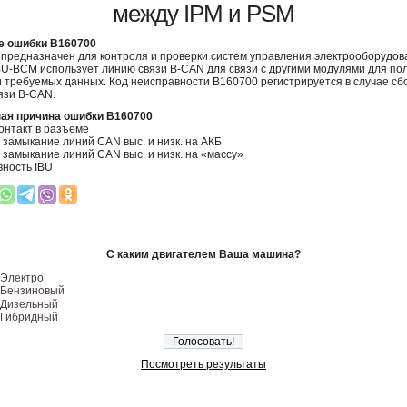
между IPM и PSM
е ошибки B160700
предназначен для контроля и проверки систем управления электрооборудо
IBU-BCM использует линию связи B-CAN для связи с другими модулями для по
 требуемых данных. Код неисправности B160700 регистрируется в случае сб
язи B-CAN.
ая причина ошибки B160700
онтакт в разъеме
 замыкание линий CAN выс. и низк. на АКБ
 замыкание линий CAN выс. и низк. на «массу»
ность IBU
С каким двигателем Ваша машина?
Электро
Бензиновый
Дизельный
Гибридный
Посмотреть результаты