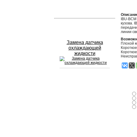
Устранение вмятин
Описани
IBU-BCM 
кузова. 
Слесарный ремонт
передачи
линии св
Возможн
Замена датчика
Плохой к
охлаждающей
Короткое
Короткое
жидкости
Неисправ
Сход развал
Замена масла в двигателе
Промывка инжектора
Заправка кондиционера
Шиномонтаж