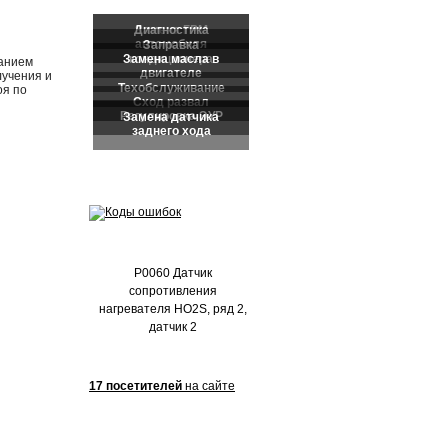
Частые обращения:
ванием
лучения и
оя по
P0060 Датчик
сопротивления
нагревателя HO2S, ряд 2,
датчик 2
17 посетителей
на сайте