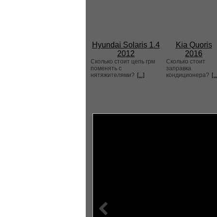
Hyundai Solaris 1.4
Kia Quoris
2012
2016
Сколько стоит цепь грм
Сколько стоит
поменять с
заправка
нятяжителями?
[...]
кондиционера?
[..