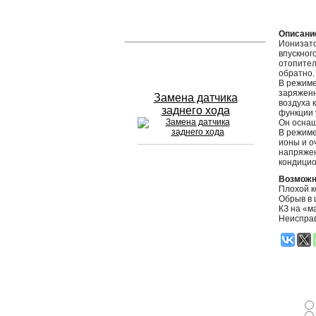
Устранение вмятин
Описани
Ионизато
впускног
Слесарный ремонт
отопител
обратно.
В режиме
заряженн
Замена датчика
воздуха 
заднего хода
функции 
Он оснащ
В режиме
ионы и о
напряжен
кондицио
Сход развал
Возможн
Плохой к
Обрыв в 
Замена масла в двигателе
КЗ на «м
Неисправ
Промывка инжектора
Заправка кондиционера
Шиномонтаж
Эндоскопия двигателя