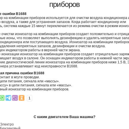
приборов
е ошибки B1688
р на комбинации приборов используется для очистки воздуха кондиционера 
о воздуха, а также для устранения запахов. Когда работает кондиционер или
ь, система каждые 15 минут переключается из режима очистки в режим иониз
 очистки ионизатор на комбинации приборов создает положительно и отриц
ые ионы, что позволяет выполнять дезинфекцию и удалять неприятные запа
кондиционера или поступающего воздуха. Ионизатор на комбинации приборо
удаления неприятных запахов, дезинфекции и очистки воздуха.
ен индикатором работы в верхней части экрана.
 ионизации ионизатор на комбинации приборов создает отрицательно заря
чищает воздух в салоне. Он оснащен индикатором работы в нижней части экр
ие диагностической линии ионизатора на комбинации приборов ниже 1,5 В, 
нера устанавливает код неисправности B1688.
ая причина ошибки B1688
онтакт в жгуте проводки.
цепи питания, сигнала или «массы».
ассу» в цепи питания, сигнала или «массы».
ный ионизатор на комбинации приборов.
1
С каким двигателем Ваша машина?
Электро
Бензиновый