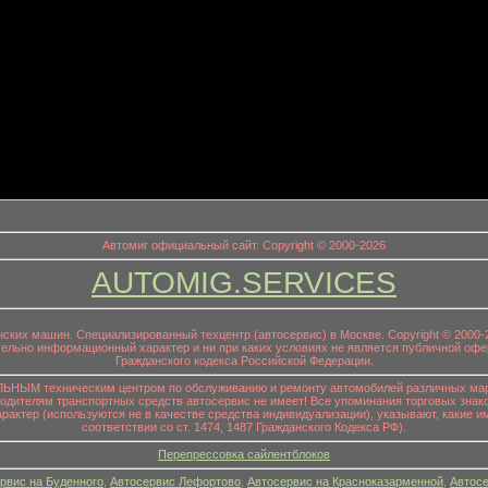
информационный заголовок
Автомиг официальный сайт. Copyright © 2000-2026
AUTOMIG.SERVICES
онских машин. Специализированный техцентр (автосервис) в Москве. Copyright © 200
ительно информационный характер и ни при каких условиях не является публичной офе
Гражданского кодекса Российской Федерации.
НЫМ техническим центром по обслуживанию и ремонту автомобилей различных маро
водителям транспортных средств автосервис не имеет! Все упоминания торговых знако
р (используются не в качестве средства индивидуализации), указывают, какие им
соответствии со ст. 1474, 1487 Гражданского Кодекса РФ).
Перепрессовка сайлентблоков
рвис на Буденного
,
Автосервис Лефортово
,
Автосервис на Красноказарменной
,
Автосе