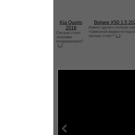
Kia Quoris
Belgee X50 1.5 20
2016
Нужно сделать полную за
тормозной жидкости под к
Сколько стоит
сколько стоит?
[...]
заправка
кондиционера?
[...]