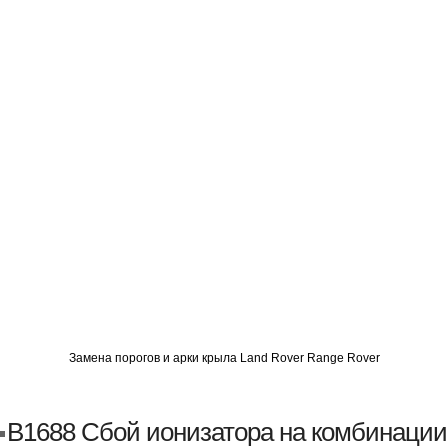
О
АВТОМИГ СЗАО
АВТОМИГ ЮВАО
АВТОМИГ САО
Замена порогов и арки крыла Land Rover Range Rover
B1688 Сбой ионизатора на комбинации