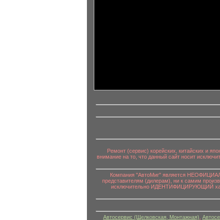
информационный контент
Ремонт (сервис) корейских, китайских и яп
внимание на то, что данный сайт носит исключ
Компания "АвтоМиг" является НЕОФИЦИАЛЬ
представителям (дилерам), ни к самим произ
исключительно ИДЕНТИФИЦИРУЮЩИЙ характе
Автосервис (Щелковская, Монтажная)
,
Автосе