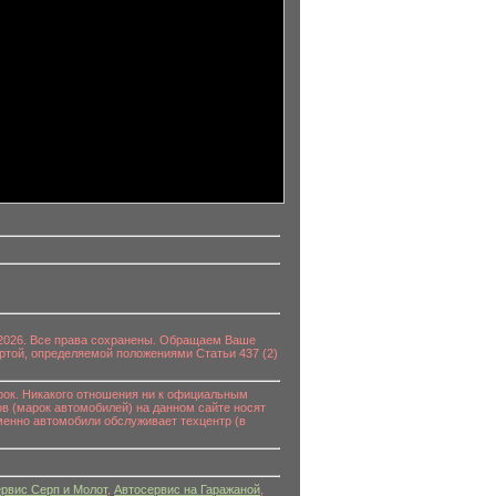
0-2026. Все права сохранены. Обращаем Ваше
ртой, определяемой положениями Статьи 437 (2)
к. Никакого отношения ни к официальным
в (марок автомобилей) на данном сайте носят
енно автомобили обслуживает техцентр (в
рвис Серп и Молот
,
Автосервис на Гаражаной
,