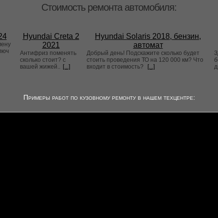
Стоимость ремонта автомобиля:
24
Hyundai Creta 2
Hyundai Solaris 2018, бензин,
мену
2021
автомат
люч
Антифриз поменять
Добрый день! Подскажите сколько будет
З
сколько стоит? с
стоить проведения ТО на 120 000 км? Что
б
вашей жижей..
[...]
входит в стоимость?
[...]
д
Примеры работ по кузовному ремонту в нашем техцентре: