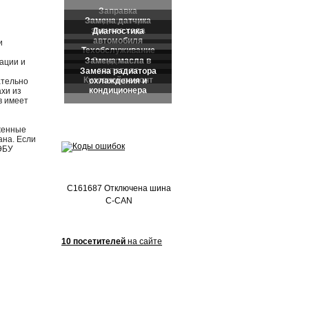
Частые обращения:
и
ации и
ательно
хи из
в имеет
женные
ана. Если
ЭБУ
C161687 Отключена шина
C-CAN
10 посетителей
на сайте