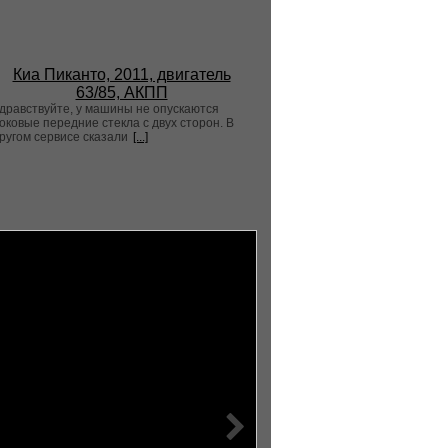
Киа Пиканто, 2011, двигатель
63/85, АКПП
дравствуйте, у машины не опускаются
оковые передние стекла с двух сторон. В
ругом сервисе сказали
[...]