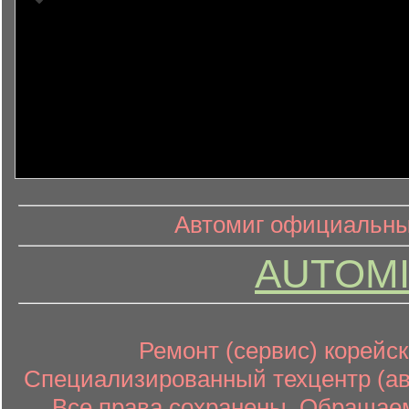
информ
информационный контент
Автомиг официальный
AUTOMI
Ремонт (сервис) корейск
Специализированный техцентр (авт
Все права сохранены. Обращаем