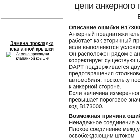
цепи анкерного 
Устранение вмятин
Слесарный ремонт
Описание ошибки B1730
Анкерный преднатяжитель 
работает как вторичный п
Замена прокладки
если выполняются условия
клапанной крышки
Он расположен рядом с ан
корректирует существующи
DAPT поддерживается дву
предотвращения столкнове
Сход развал
автомобиля, поскольку по
к анкерной стороне.
Замена масла в двигателе
Если величина измеренно
превышает пороговое зна
Промывка инжектора
код B173000.
Заправка кондиционера
Возможная причина оши
Ненадежное соединение э
Шиномонтаж
Плохое соединение между
освобождающим штоком
Эндоскопия двигателя