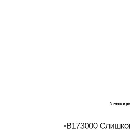
ГЛАВНАЯ
АВТОМИГ ВАО
АВТОМИГ СЗАО
Замена и ре
Кузовной ремонт
Пескоструйка
B173000 Слишко
Замена порогов и арок