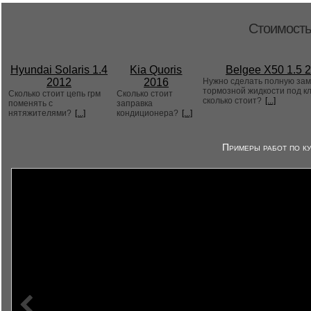
Стоимость
Hyundai Solaris 1.4
Kia Quoris
Belgee X50 1.5 
2012
2016
Нужно сделать полную за
тормозной жидкости под к
Сколько стоит цепь грм
Сколько стоит
сколько стоит?
[...]
поменять с
заправка
нятяжителями?
[...]
кондиционера?
[...]
Примеры работ по ку