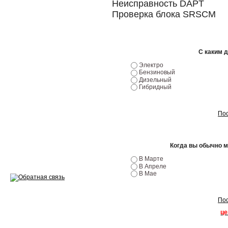
Неисправность DAPT
Проверка блока SRSCM
Ремонт двигателей
Регулировка ЭУР
С каким 
Антикор автомобиля
Электро
Бензиновый
Диагностика перед…
Дизельный
Гибридный
Стоимость диагностики
Обслуживание такси
Пос
Хранение шин
Когда вы обычно 
Запчасти по ВИН
В Марте
В Апреле
В Мае
Пос
Вакансии
це