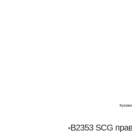
ГЛАВНАЯ
АВТОМИГ ВАО
АВТОМИГ СЗАО
Кузовн
Кузовной ремонт
Пескоструйка
B2353 SCG прав
Замена порогов и арок