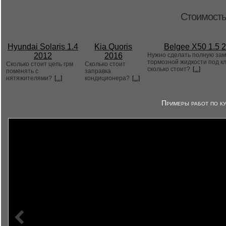
Стоимость
Hyundai Solaris 1.4
Kia Quoris
Belgee X50 1.5 
2012
2016
Нужно сделать полную за
тормозной жидкости под к
Сколько стоит цепь грм
Сколько стоит
сколько стоит?
[...]
поменять с
заправка
нятяжителями?
[...]
кондиционера?
[...]
Примеры работ по ку