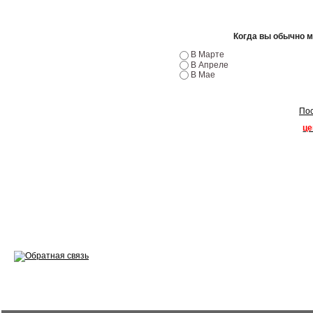
Эндоскопия двигателя
Ремонт двигателей
Когда вы обычно 
В Марте
Регулировка ЭУР
В Апреле
В Мае
Антикор автомобиля
Пос
Диагностика перед…
це
Стоимость диагностики
Обслуживание такси
Хранение шин
Запчасти по ВИН
Вакансии