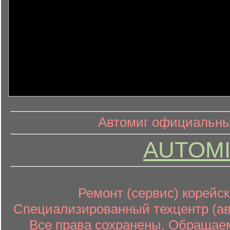
информ
информационный контент
Автомиг официальный
AUTOMI
Ремонт (сервис) корейск
Специализированный техцентр (авт
Все права сохранены. Обращаем