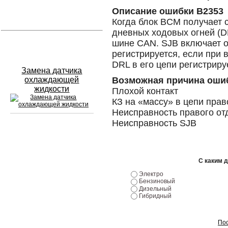
Описание ошибки B2353
Устранение вмятин
Когда блок BCM получает 
дневных ходовых огней (DR
шине CAN. SJB включает о
Слесарный ремонт
регистрируется, если при 
DRL в его цепи регистриру
Замена датчика
охлаждающей
Возможная причина оши
жидкости
Плохой контакт
КЗ на «массу» в цепи прав
Неисправность правого от
Неисправность SJB
Сход развал
Замена масла в двигателе
С каким 
Электро
Промывка инжектора
Бензиновый
Дизельный
Заправка кондиционера
Гибридный
Шиномонтаж
Пос