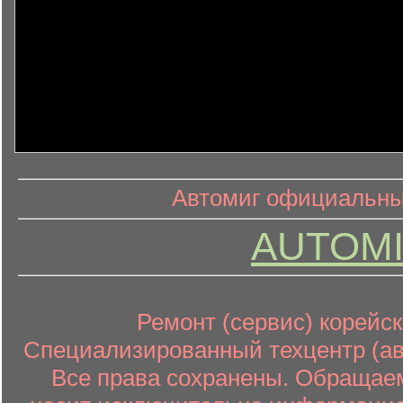
информ
информационный контент
Автомиг официальный
AUTOMI
Ремонт (сервис) корейск
Специализированный техцентр (авт
Все права сохранены. Обращаем