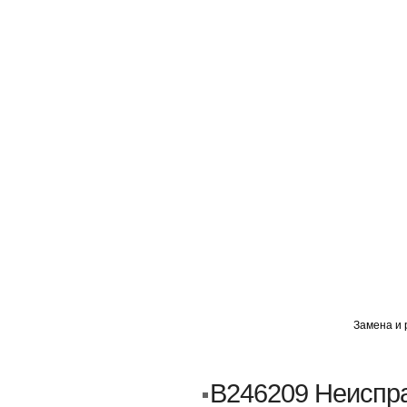
ГЛАВНАЯ
АВТОМИГ ВАО
АВТОМИГ СЗАО
Замена и 
Кузовной ремонт
Пескоструйка
B246209 Неиспра
Замена порогов и арок