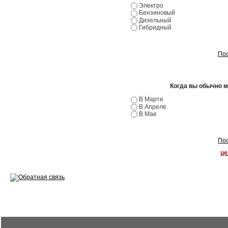
Электро
Бензиновый
Ремонт двигателей
Дизельный
Гибридный
Регулировка ЭУР
Антикор автомобиля
Пос
Диагностика перед…
Когда вы обычно 
Стоимость диагностики
В Марте
В Апреле
Обслуживание такси
В Мае
Хранение шин
Пос
Запчасти по ВИН
це
Вакансии