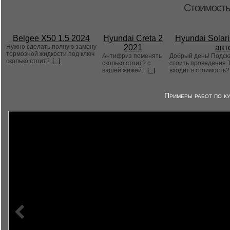
Стоимость
Belgee X50 1.5 2024
Hyundai Creta 2
Hyundai Solari
Нужно сделать полную замену
2021
авт
тормозной жидкости под ключ
Антифриз поменять
Добрый день! Подск
сколько стоит?
[...]
сколько стоит? с
стоить проведения Т
вашей жижей..
[...]
входит в стоимость
Примеры работ по ку