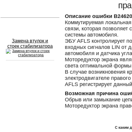
пра
Устранение вмятин
Описание ошибки B2462
Коммутируемая локальная с
Слесарный ремонт
связи, которая позволяет 
системы автомобиля.
ЭБУ AFLS контролирует п
Замена втулок и
стоек стабилизатора
входных сигналов LIN от д
автомобиля и датчика угла
Моторедуктор экрана явля
света оптимальной формы 
В случае возникновения к
Сход развал
электродвигателе правого
AFLS регистрирует данный
Замена масла в двигателе
Возможная причина оши
Промывка инжектора
Обрыв или замыкание цеп
Моторедуктор экрана пра
Заправка кондиционера
Шиномонтаж
С каким 
Эндоскопия двигателя