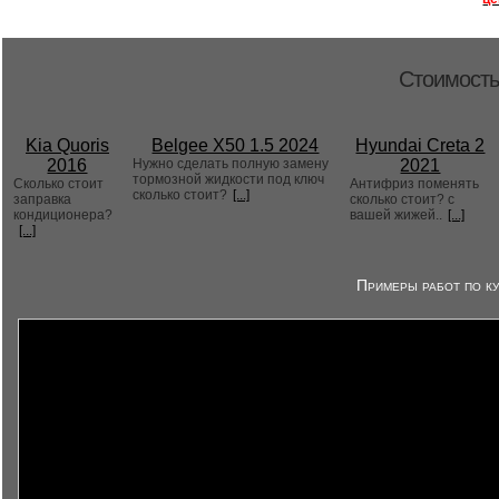
Стоимость
Kia Quoris
Belgee X50 1.5 2024
Hyundai Creta 2
2016
Нужно сделать полную замену
2021
тормозной жидкости под ключ
Сколько стоит
Антифриз поменять
сколько стоит?
[...]
заправка
сколько стоит? с
кондиционера?
вашей жижей..
[...]
[...]
Примеры работ по ку