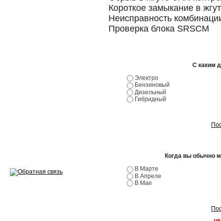
Короткое замыкание в жгу
Ремонт двигателей
Неисправность комбинаци
Проверка блока SRSCM
Регулировка ЭУР
Антикор автомобиля
С каким 
Диагностика перед…
Электро
Бензиновый
Стоимость диагностики
Дизельный
Гибридный
Обслуживание такси
Пос
Хранение шин
Запчасти по ВИН
Когда вы обычно 
В Марте
В Апреле
В Мае
Вакансии
Пос
це