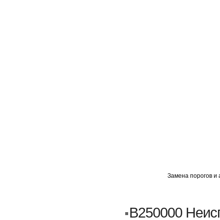
ГЛАВНАЯ
АВТОМИГ ВАО
АВТОМИГ СЗАО
Замена порогов и 
Кузовной ремонт
Пескоструйка
B250000 Неис
Замена порогов и арок