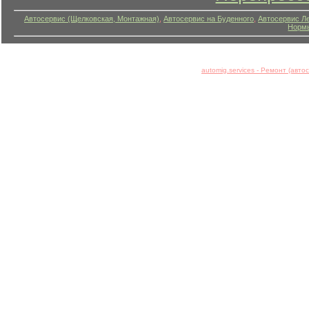
Автосервис (Щелковская, Монтажная)
,
Автосервис на Буденного
,
Автосервис Л
Нормы
automig.services - Ремонт (авт