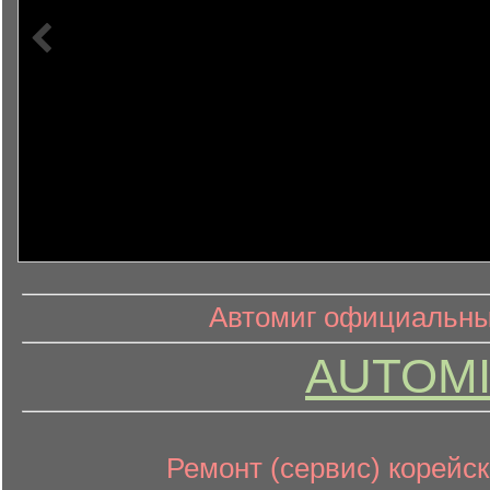
информ
информационный контент
Автомиг официальный
AUTOMI
Ремонт (сервис) корейск