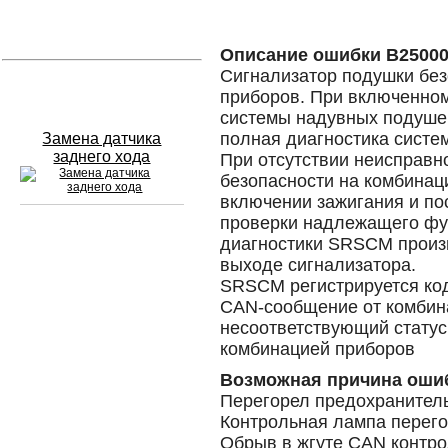
Устранение вмятин
Описание ошибки B2500
Сигнализатор подушки без
Слесарный ремонт
приборов. При включенном
системы надувных подуше
полная диагностика систе
Замена датчика
заднего хода
При отсутствии неисправн
безопасности на комбинац
включении зажигания и пос
проверки надлежащего фу
диагностики SRSCM произ
Сход развал
выходе сигнализатора.
SRSCM регистрируется код
Замена масла в двигателе
CAN-сообщение от комбин
несоответствующий стату
Промывка инжектора
комбинацией приборов
Заправка кондиционера
Возможная причина оши
Перегорел предохранител
Шиномонтаж
Контрольная лампа перег
Эндоскопия двигателя
Обрыв в жгуте CAN контр