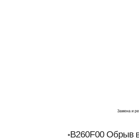
ГЛАВНАЯ
АВТОМИГ ВАО
АВТОМИГ СЗАО
Замена и ре
Кузовной ремонт
Пескоструйка
B260F00 Обрыв в
Замена порогов и арок