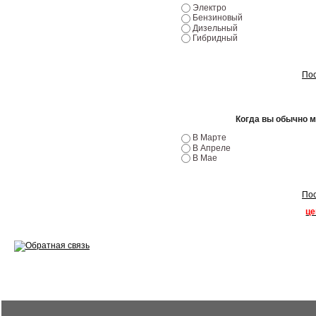
Электро
Бензиновый
Ремонт двигателей
Дизельный
Гибридный
Регулировка ЭУР
Антикор автомобиля
Пос
Диагностика перед…
Когда вы обычно 
Стоимость диагностики
В Марте
В Апреле
Обслуживание такси
В Мае
Хранение шин
Пос
Запчасти по ВИН
це
Вакансии