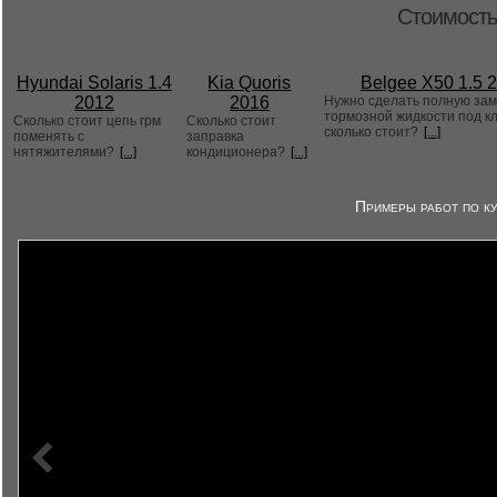
Стоимость
Hyundai Solaris 1.4
Kia Quoris
Belgee X50 1.5 
2012
2016
Нужно сделать полную за
тормозной жидкости под к
Сколько стоит цепь грм
Сколько стоит
сколько стоит?
[...]
поменять с
заправка
нятяжителями?
[...]
кондиционера?
[...]
Примеры работ по ку