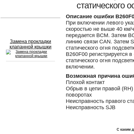
статического 
Устранение вмятин
Описание ошибки B260F
При включении левого ука
Слесарный ремонт
скоростью не выше 40 км/ч
передается BCM. Затем BC
линию связи CAN. Затем S
Замена прокладки
клапанной крышки
статического огня подсвет
B260F00 регистрируется в
статического огня подсвет
включении.
Сход развал
Возможная причина оши
Плохой контакт
Замена масла в двигателе
Обрыв в цепи правой (RH)
поворотах
Промывка инжектора
Неисправность правого ста
Неисправность SJB
Заправка кондиционера
Шиномонтаж
С каким 
Эндоскопия двигателя