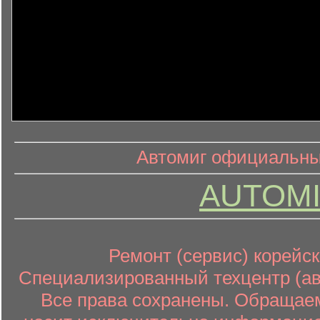
информ
информационный контент
Автомиг официальный
AUTOMI
Ремонт (сервис) корейск
Специализированный техцентр (авт
Все права сохранены. Обращаем