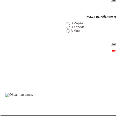
Пос
Эндоскопия двигателя
Ремонт двигателей
Когда вы обычно 
Регулировка ЭУР
В Марте
В Апреле
В Мае
Антикор автомобиля
Диагностика перед…
Пос
це
Стоимость диагностики
Обслуживание такси
Хранение шин
Запчасти по ВИН
Вакансии