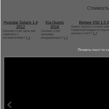
Стоимость
Hyundai Solaris 1.4
Kia Quoris
Belgee X50 1.5 
2012
2016
Нужно сделать полную за
тормозной жидкости под к
Сколько стоит цепь грм
Сколько стоит
сколько стоит?
[...]
поменять с
заправка
нятяжителями?
[...]
кондиционера?
[...]
Примеры работ по ку