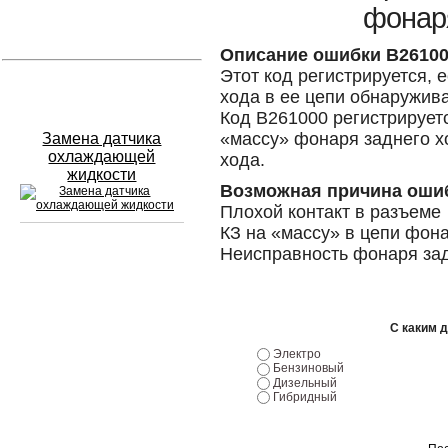
фонаря
Устранение вмятин
Описание ошибки B2610
Этот код регистрируется, 
Слесарный ремонт
хода в ее цепи обнаружива
Код B261000 регистрируетс
«массу» фонаря заднего х
Замена датчика
охлаждающей
хода.
жидкости
Возможная причина оши
Плохой контакт в разъеме
КЗ на «массу» в цепи фон
Неисправность фонаря за
Сход развал
Замена масла в двигателе
С каким 
Промывка инжектора
Электро
Бензиновый
Заправка кондиционера
Дизельный
Гибридный
Шиномонтаж