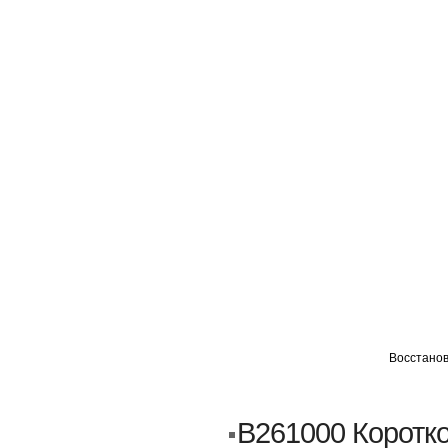
ГЛАВНАЯ
АВТОМИГ ВАО
АВТОМИГ СЗАО
Восстанов
Кузовной ремонт
Пескоструйка
B261000 Коротк
Замена порогов и арок