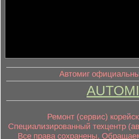
информ
информационный контент
Автомиг официальный
AUTOMI
Ремонт (сервис) корейск
Специализированный техцентр (авт
Все права сохранены. Обращаем