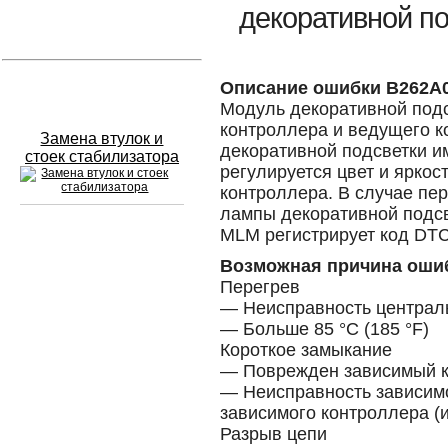
декоративной п
Устранение вмятин
Слесарный ремонт
Описание ошибки B262A
Модуль декоративной подс
контроллера и ведущего к
Замена втулок и
декоративной подсветки и
стоек стабилизатора
регулируется цвет и яркос
контроллера. В случае пе
лампы декоративной подсв
MLM регистрирует код DT
Сход развал
Возможная причина оши
Перегрев
Замена масла в двигателе
— Неисправность централ
Промывка инжектора
— Больше 85 °C (185 °F)
Короткое замыкание
Заправка кондиционера
— Поврежден зависимый к
— Неисправность зависим
Шиномонтаж
зависимого контроллера (и
Разрыв цепи
Эндоскопия двигателя