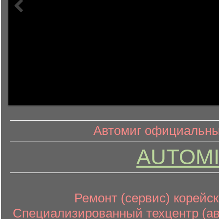
информ
информационный контент
Автомиг официальный
AUTOMI
Ремонт (сервис) корейск
Специализированный техцентр (авт