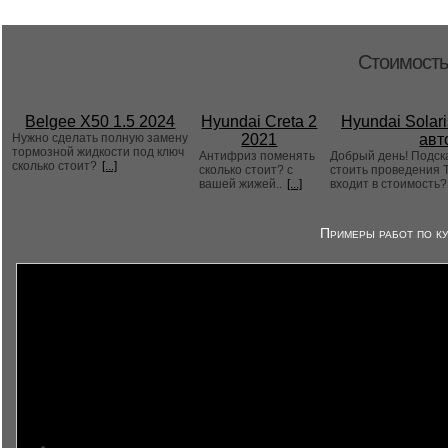
Стоимость
Belgee X50 1.5 2024
Hyundai Creta 2
Hyundai Solari
Нужно сделать полную замену
2021
авт
тормозной жидкости под ключ
Антифриз поменять
Добрый день! Подск
сколько стоит?
[...]
сколько стоит? с
стоить проведения Т
вашей жижей..
[...]
входит в стоимость
Примеры работ по ку