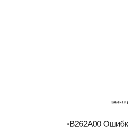
ГЛАВНАЯ
АВТОМИГ ВАО
АВТОМИГ СЗАО
Замена и 
Кузовной ремонт
Пескоструйка
B262A00 Ошибка
Замена порогов и арок