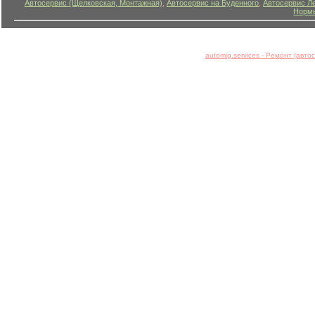
Автосервис (Щелковская, Монтажная)
,
Автосервис на Буденного
,
Автосервис Л
Нормы
automig.services - Ремонт (авт