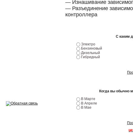
— Изнашивание зависимог
— Разъединение зависимо
Ремонт двигателей
контроллера
Регулировка ЭУР
Антикор автомобиля
С каким 
Диагностика перед…
Электро
Бензиновый
Дизельный
Стоимость диагностики
Гибридный
Обслуживание такси
Пос
Хранение шин
Запчасти по ВИН
Когда вы обычно 
В Марте
В Апреле
В Мае
Вакансии
Пос
це