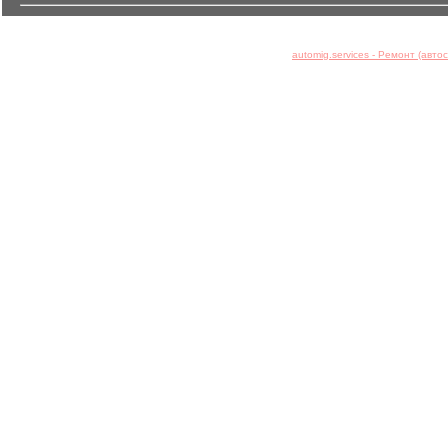
automig.services - Ремонт (авт