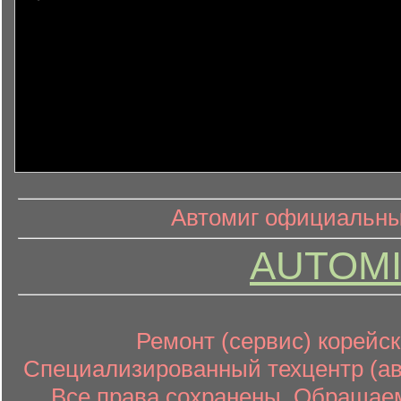
информ
информационный контент
Автомиг официальный
AUTOMI
Ремонт (сервис) корейск
Специализированный техцентр (авт
Все права сохранены. Обращаем