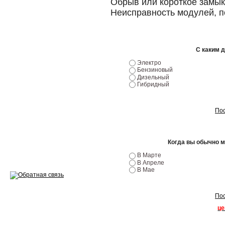
Обрыв или короткое замык
Неисправность модулей, п
Ремонт двигателей
Регулировка ЭУР
С каким 
Антикор автомобиля
Электро
Бензиновый
Диагностика перед…
Дизельный
Гибридный
Стоимость диагностики
Обслуживание такси
Пос
Хранение шин
Когда вы обычно 
Запчасти по ВИН
В Марте
В Апреле
В Мае
Пос
Вакансии
це