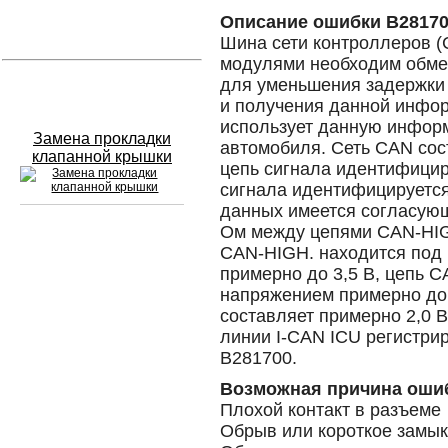
Описание ошибки B2817
Устранение вмятин
Шина сети контроллеров (
модулями необходим обме
для уменьшения задержки
Слесарный ремонт
и получения данной инфор
использует данную инфор
Замена прокладки
автомобиля. Сеть CAN сос
клапанной крышки
цепь сигнала идентифициру
сигнала идентифицируется
данных имеется согласующ
Ом между цепями CAN-HIGH
Сход развал
CAN-HIGH. находится под
примерно до 3,5 В, цепь C
Замена масла в двигателе
напряжением примерно до 
составляет примерно 2,0 В
Промывка инжектора
линии I-CAN ICU регистри
B281700.
Заправка кондиционера
Возможная причина оши
Шиномонтаж
Плохой контакт в разъеме
Обрыв или короткое замык
Эндоскопия двигателя