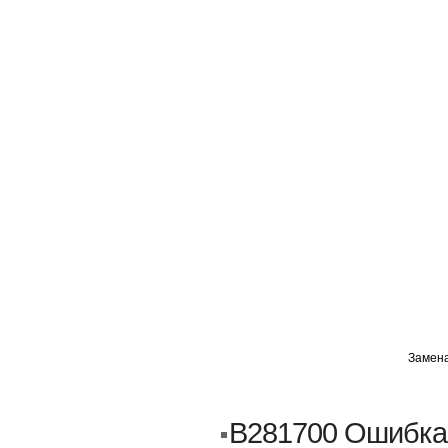
ГЛАВНАЯ
АВТОМИГ ВАО
АВТОМИГ СЗАО
Замена
Кузовной ремонт
Пескоструйка
B281700 Ошибка
Замена порогов и арок