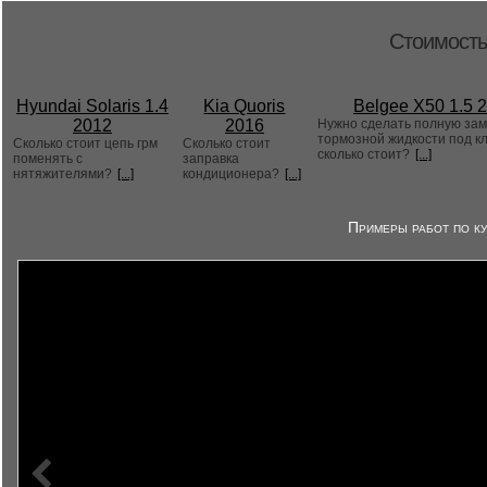
Стоимость
Hyundai Solaris 1.4
Kia Quoris
Belgee X50 1.5 
2012
2016
Нужно сделать полную за
тормозной жидкости под к
Сколько стоит цепь грм
Сколько стоит
сколько стоит?
[...]
поменять с
заправка
нятяжителями?
[...]
кондиционера?
[...]
Примеры работ по ку