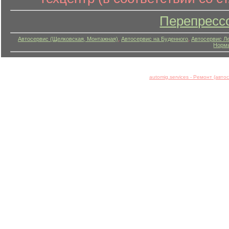
Перепресс
Автосервис (Щелковская, Монтажная)
,
Автосервис на Буденного
,
Автосервис Л
Нормы
automig.services - Ремонт (авт