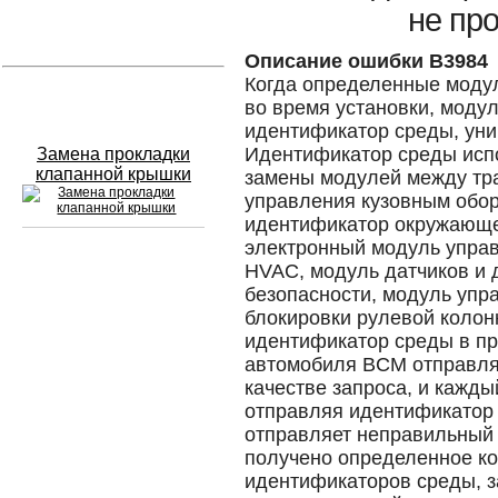
не пр
Устранение вмятин
Описание ошибки B3984
Когда определенные моду
Слесарный ремонт
во время установки, моду
идентификатор среды, уни
Идентификатор среды исп
Замена прокладки
клапанной крышки
замены модулей между тр
управления кузовным обо
идентификатор окружающе
электронный модуль упра
HVAC, модуль датчиков и 
Сход развал
безопасности, модуль упр
блокировки рулевой колонк
Замена масла в двигателе
идентификатор среды в пр
автомобиля BCM отправля
Промывка инжектора
качестве запроса, и кажды
Заправка кондиционера
отправляя идентификатор
отправляет неправильный
Шиномонтаж
получено определенное к
идентификаторов среды, з
Эндоскопия двигателя