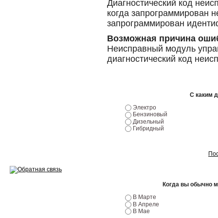
Диагностический код неис
когда запрограммирован н
Ремонт двигателей
запрограммирован иденти
Регулировка ЭУР
Возможная причина оши
Неисправный модуль упра
Антикор автомобиля
диагностический код неис
Диагностика перед…
Стоимость диагностики
С каким 
Обслуживание такси
Электро
Бензиновый
Дизельный
Хранение шин
Гибридный
Запчасти по ВИН
Пос
Когда вы обычно 
Вакансии
В Марте
В Апреле
В Мае