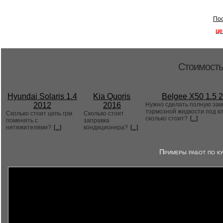
Пос
це
Стоимость
Hyundai Solaris 1.4
Kia Quoris
Belgee X50 1.5 
2012
2016
Нужно сделать полную за
тормозной жидкости под к
Сколько стоит цепь грм
Сколько стоит
сколько стоит?
[...]
поменять с
заправка
нятяжителями?
[...]
кондиционера?
[...]
Примеры работ по ку