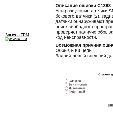
Описание ошибки C1368
Устранение вмятин
Ультразвуковые датчики SP
бокового датчика (2), задн
датчики обнаруживают пре
Слесарный ремонт
поиск свободного простра
проверяет наличие обрыва
Замена ГРМ
код неисправности.
Возможная причина оши
Обрыв и КЗ цепи
Задний левый внешний да
Сход развал
Замена масла в двигателе
С каким 
Промывка инжектора
Электро
Заправка кондиционера
Бензиновый
Дизельный
Гибридный
Шиномонтаж
Эндоскопия двигателя
Пос