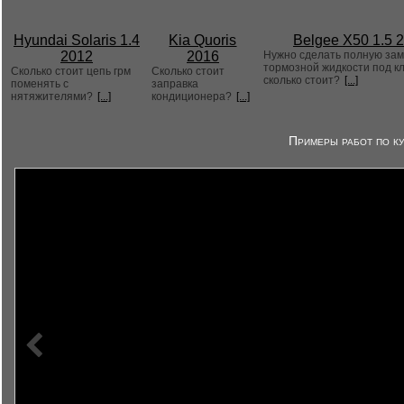
Hyundai Solaris 1.4
Kia Quoris
Belgee X50 1.5 
2012
2016
Нужно сделать полную за
тормозной жидкости под к
Сколько стоит цепь грм
Сколько стоит
сколько стоит?
[...]
поменять с
заправка
нятяжителями?
[...]
кондиционера?
[...]
Примеры работ по ку