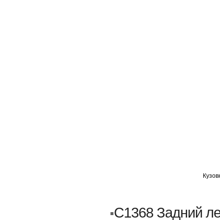
ГЛАВНАЯ
АВТОМИГ ВАО
АВТОМИГ СЗАО
Кузов
Кузовной ремонт
Пескоструйка
C1368 Задний л
Замена порогов и арок