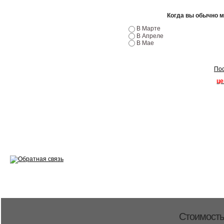
Ремонт двигателей
Когда вы обычно 
Регулировка ЭУР
В Марте
В Апреле
Антикор автомобиля
В Мае
Диагностика перед…
Пос
Стоимость диагностики
це
Обслуживание такси
Хранение шин
Запчасти по ВИН
Вакансии
Стоимость