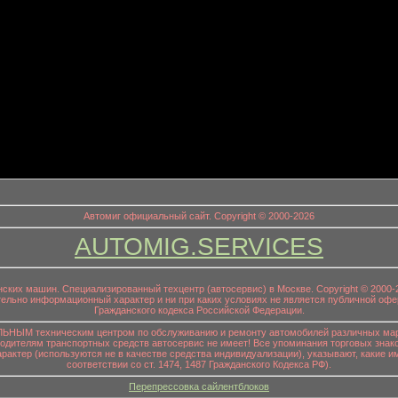
информационный заголовок
Автомиг официальный сайт. Copyright © 2000-2026
AUTOMIG.SERVICES
онских машин. Специализированный техцентр (автосервис) в Москве. Copyright © 200
ительно информационный характер и ни при каких условиях не является публичной офе
Гражданского кодекса Российской Федерации.
НЫМ техническим центром по обслуживанию и ремонту автомобилей различных маро
водителям транспортных средств автосервис не имеет! Все упоминания торговых знако
р (используются не в качестве средства индивидуализации), указывают, какие им
соответствии со ст. 1474, 1487 Гражданского Кодекса РФ).
Перепрессовка сайлентблоков