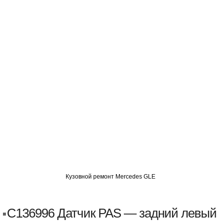
О
АВТОМИГ СЗАО
АВТОМИГ ЮВАО
АВТОМИГ САО
Кузовной ремонт Mercedes GLE
C136996 Датчик PAS — задний левый