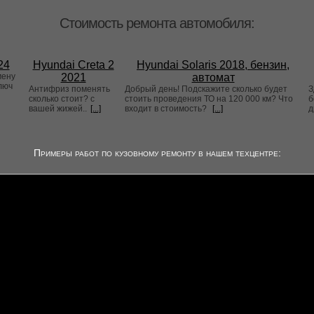
Стоимость ремонта автомобиля:
24
Hyundai Creta 2
Hyundai Solaris 2018, бензин,
мену
2021
автомат
люч
Антифриз поменять
Добрый день! Подскажите сколько будет
З
сколько стоит? с
стоить проведения ТО на 120 000 км? Что
б
вашей жижей..
[...]
входит в стоимость?
[...]
д
Примеры работ по кузовному ремонту в нашем техцентре: