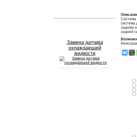
Устранение вмятин
Описани
Система 
система 
Слесарный ремонт
задним х
задней с
Возможн
Замена датчика
Неисправ
охлаждающей
жидкости
Сход развал
Замена масла в двигателе
Промывка инжектора
Заправка кондиционера
Шиномонтаж