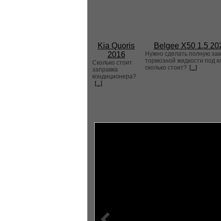
Kia Quoris
Belgee X50 1.5 20
2016
Нужно сделать полную за
тормозной жидкости под к
Сколько стоит
сколько стоит?
[...]
заправка
кондиционера?
[...]