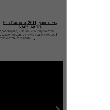
Киа Пиканто, 2011, двигатель
63/85, АКПП
дравствуйте, у машины не опускаются
оковые передние стекла с двух сторон. В
ругом сервисе сказали
[...]