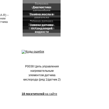
Частые обращения:
A-R) –
ении
атчика
P0038 Цепь управления
нагревательным
элементом датчика
кислорода (ряд 1/датчик 2)
18 посетителей
на сайте