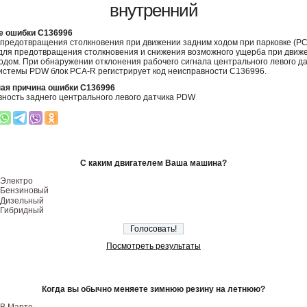
внутренний
е ошибки C136996
предотвращения столкновения при движении задним ходом при парковке (PC
для предотвращения столкновения и снижения возможного ущерба при движ
одом. При обнаружении отклонения рабочего сигнала центрального левого д
истемы PDW блок PCA-R регистрирует код неисправности C136996.
ая причина ошибки C136996
ность заднего центрального левого датчика PDW
С каким двигателем Ваша машина?
Электро
Бензиновый
Дизельный
Гибридный
Посмотреть результаты
Когда вы обычно меняете зимнюю резину на летнюю?