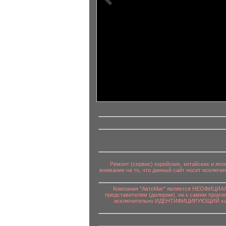
информационный контент
Ремонт (сервис) корейских, китайских и яп
внимание на то, что данный сайт носит исключ
Компания "АвтоМиг" является НЕОФИЦИАЛЬ
представителям (дилерам), ни к самим произ
исключительно ИДЕНТИФИЦИРУЮЩИЙ характе