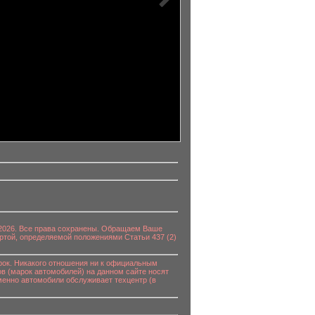
0-2026. Все права сохранены. Обращаем Ваше
ртой, определяемой положениями Статьи 437 (2)
к. Никакого отношения ни к официальным
в (марок автомобилей) на данном сайте носят
енно автомобили обслуживает техцентр (в