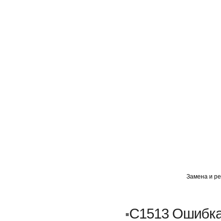
ГЛАВНАЯ
АВТОМИГ ВАО
АВТОМИГ СЗАО
Замена и ре
Кузовной ремонт
Пескоструйка
C1513 Ошибка
Замена порогов и арок