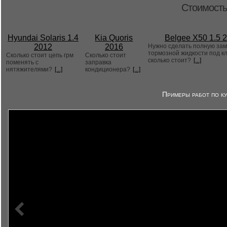
Стоимость
Hyundai Solaris 1.4
Kia Quoris
Belgee X50 1.5 
2012
2016
Нужно сделать полную за
тормозной жидкости под к
Сколько стоит цепь грм
Сколько стоит
сколько стоит?
[...]
поменять с
заправка
нятяжителями?
[...]
кондиционера?
[...]
Примеры работ по ку