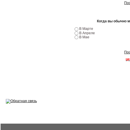
Пос
Ремонт двигателей
Регулировка ЭУР
Когда вы обычно 
В Марте
Антикор автомобиля
В Апреле
В Мае
Диагностика перед…
Пос
Стоимость диагностики
це
Обслуживание такси
Хранение шин
Запчасти по ВИН
Вакансии