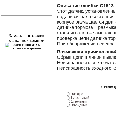
Описание ошибки C1513
Устранение вмятин
Этот датчик, установленны
подачи сигнала состояния
корпусе размещается два 
Слесарный ремонт
датчика тормоза – размык
стоп-сигналов – замыкаю
Замена прокладки
проверка цепи датчика то
клапанной крышки
При обнаружении неисправ
Возможная причина оши
Обрыв цепи в линии выкл
Неисправность выключател
Сход развал
Неисправность входного 
Замена масла в двигателе
Промывка инжектора
С каким 
Электро
Заправка кондиционера
Бензиновый
Дизельный
Шиномонтаж
Гибридный
Эндоскопия двигателя