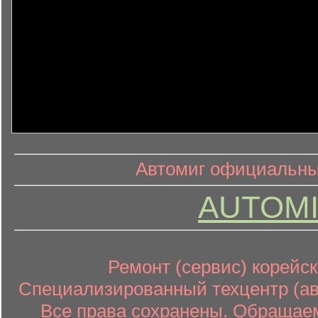
информ
информационный контент
Автомиг официальный
AUTOMI
Ремонт (сервис) корейск
Специализированный техцентр (авт
Все права сохранены. Обращаем