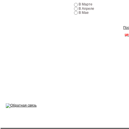
Эндоскопия двигателя
В Марте
В Апреле
В Мае
Ремонт двигателей
Регулировка ЭУР
Пос
це
Антикор автомобиля
Диагностика перед…
Стоимость диагностики
Обслуживание такси
Хранение шин
Запчасти по ВИН
Вакансии