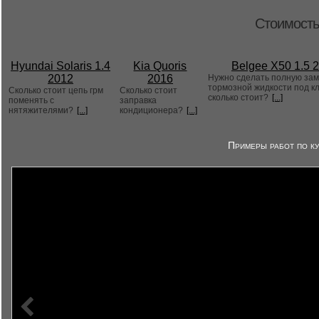
Стоимость
Hyundai Solaris 1.4
Kia Quoris
Belgee X50 1.5 
2012
2016
Нужно сделать полную за
тормозной жидкости под к
Сколько стоит цепь грм
Сколько стоит
сколько стоит?
[...]
поменять с
заправка
нятяжителями?
[...]
кондиционера?
[...]
Примеры работ по ку