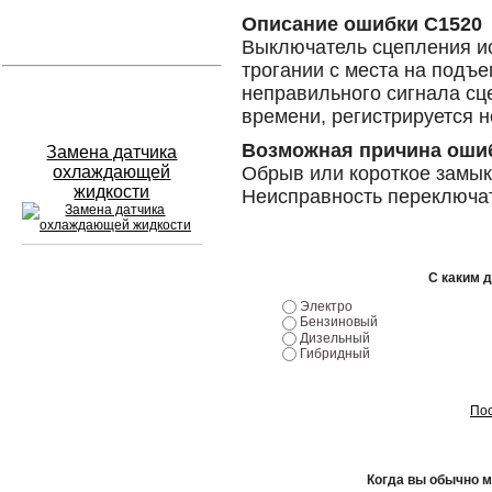
Описание ошибки C1520
Устранение вмятин
Выключатель сцепления ис
трогании с места на подъ
неправильного сигнала сц
Слесарный ремонт
времени, регистрируется н
Возможная причина оши
Замена датчика
охлаждающей
Обрыв или короткое замык
жидкости
Неисправность переключа
С каким 
Сход развал
Электро
Бензиновый
Замена масла в двигателе
Дизельный
Гибридный
Промывка инжектора
Пос
Заправка кондиционера
Шиномонтаж
Когда вы обычно 