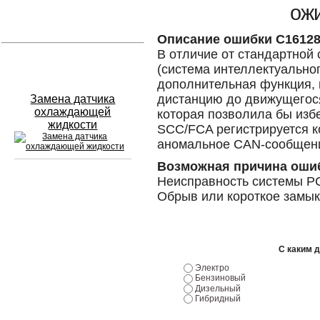
ож
Устранение вмятин
Описание ошибки C1612
В отличие от стандартной
Слесарный ремонт
(система интеллектуальног
дополнительная функция, 
дистанцию до движущегося
Замена датчика
охлаждающей
которая позволила бы изб
жидкости
SCC/FCA регистрируется к
аномальное CAN-сообщен
Возможная причина оши
Неисправность системы P
Сход развал
Обрыв или короткое замык
Замена масла в двигателе
Промывка инжектора
С каким 
Электро
Заправка кондиционера
Бензиновый
Дизельный
Гибридный
Шиномонтаж