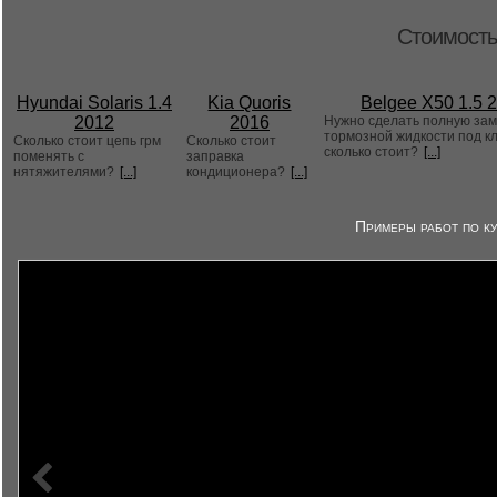
Стоимость
Hyundai Solaris 1.4
Kia Quoris
Belgee X50 1.5 
2012
2016
Нужно сделать полную за
тормозной жидкости под к
Сколько стоит цепь грм
Сколько стоит
сколько стоит?
[...]
поменять с
заправка
нятяжителями?
[...]
кондиционера?
[...]
Примеры работ по ку