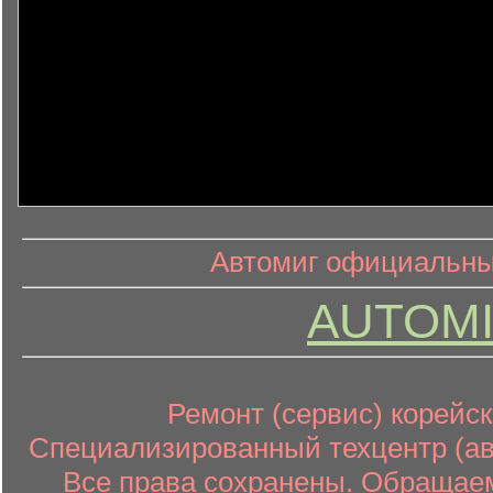
информ
информационный контент
Автомиг официальный
AUTOMI
Ремонт (сервис) корейск
Специализированный техцентр (авт
Все права сохранены. Обращаем