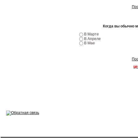
Эндоскопия двигателя
Пос
Ремонт двигателей
Когда вы обычно 
Регулировка ЭУР
В Марте
Антикор автомобиля
В Апреле
В Мае
Диагностика перед…
Пос
Стоимость диагностики
це
Обслуживание такси
Хранение шин
Запчасти по ВИН
Вакансии