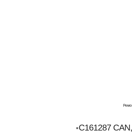
ГЛАВНАЯ
АВТОМИГ ВАО
АВТОМИГ СЗАО
Ремо
Кузовной ремонт
Пескоструйка
C161287 CAN,
Замена порогов и арок