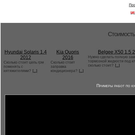
Пос
це
Стоимость
Hyundai Solaris 1.4
Kia Quoris
Belgee X50 1.5 
2012
2016
Нужно сделать полную за
тормозной жидкости под к
Сколько стоит цепь грм
Сколько стоит
сколько стоит?
[...]
поменять с
заправка
нятяжителями?
[...]
кондиционера?
[...]
Примеры работ по ку