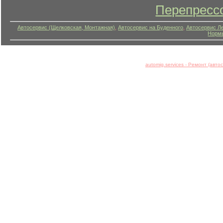
Перепресс
Автосервис (Щелковская, Монтажная)
,
Автосервис на Буденного
,
Автосервис Л
Нормы
automig.services - Ремонт (авт