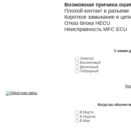
Ремонт двигателей
Возможная причина оши
Плохой контакт в разъеме
Регулировка ЭУР
Короткое замыкание в це
Антикор автомобиля
Отказ блока HECU
Неисправность MFC ECU
Диагностика перед…
Стоимость диагностики
С каким 
Обслуживание такси
Электро
Бензиновый
Хранение шин
Дизельный
Гибридный
Запчасти по ВИН
Пос
Когда вы обычно 
Вакансии
В Марте
В Апреле
В Мае