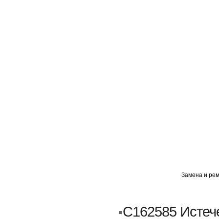
ГЛАВНАЯ
АВТОМИГ ВАО
АВТОМИГ СЗАО
Замена и рем
Кузовной ремонт
Пескоструйка
C162585 Истеч
Замена порогов и арок