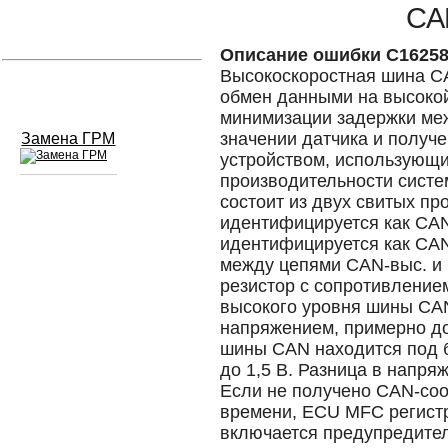
CA
Устранение вмятин
Описание ошибки C1625
Высокоскоростная шина CA
Слесарный ремонт
обмен данными на высоко
минимизации задержки ме
значении датчика и полу
Замена ГРМ
устройством, использующ
производительности систе
состоит из двух свитых пр
Сход развал
идентифицируется как CAN-
идентифицируется как CAN
Замена масла в двигателе
между цепями CAN-выс. и
резистор с сопротивлением
Промывка инжектора
высокого уровня шины CA
напряжением, примерно до 
Заправка кондиционера
шины CAN находится под 
до 1,5 В. Разница в напря
Шиномонтаж
Если не получено CAN-со
времени, ECU MFC регист
Эндоскопия двигателя
включается предупредител