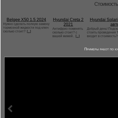
Стоимость
Belgee X50 1.5 2024
Hyundai Creta 2
Hyundai Solari
Нужно сделать полную замену
2021
авт
тормозной жидкости под ключ
Антифриз поменять
Добрый день! Подск
сколько стоит?
[...]
сколько стоит? с
стоить проведения Т
вашей жижей..
[...]
входит в стоимость
Примеры работ по ку