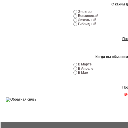
С каким 
Ремонт двигателей
Электро
Бензиновый
Регулировка ЭУР
Дизельный
Гибридный
Антикор автомобиля
Пос
Диагностика перед…
Стоимость диагностики
Когда вы обычно 
Обслуживание такси
В Марте
В Апреле
В Мае
Хранение шин
Запчасти по ВИН
Пос
це
Вакансии