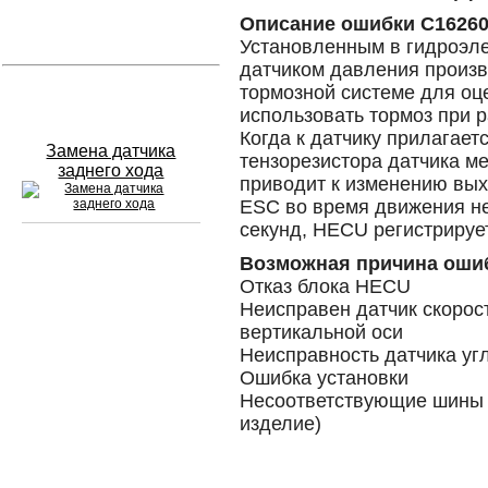
Описание ошибки C1626
Устранение вмятин
Установленным в гидроэл
датчиком давления произв
тормозной системе для оц
Слесарный ремонт
использовать тормоз при
Когда к датчику прилагает
Замена датчика
тензорезистора датчика м
заднего хода
приводит к изменению вых
ESC во время движения н
секунд, HECU регистрируе
Возможная причина оши
Сход развал
Отказ блока HECU
Неисправен датчик скорос
Замена масла в двигателе
вертикальной оси
Неисправность датчика уг
Промывка инжектора
Ошибка установки
Заправка кондиционера
Несоответствующие шины 
изделие)
Шиномонтаж
Эндоскопия двигателя