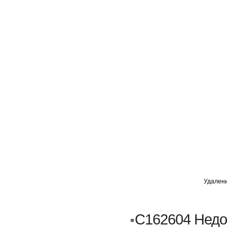
ГЛАВНАЯ
АВТОМИГ ВАО
АВТОМИГ СЗАО
Удален
Кузовной ремонт
Пескоструйка
C162604 Недо
Замена порогов и арок