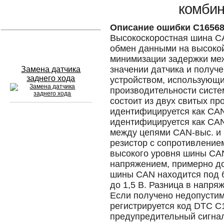
комбин
Устранение вмятин
Описание ошибки C1656
Высокоскоростная шина CA
Слесарный ремонт
обмен данными на высоко
минимизации задержки ме
значении датчика и полу
Замена датчика
заднего хода
устройством, использующ
производительности систе
состоит из двух свитых пр
идентифицируется как CAN-
идентифицируется как CAN
Сход развал
между цепями CAN-выс. и
резистор с сопротивлением
Замена масла в двигателе
высокого уровня шины CA
напряжением, примерно до 
Промывка инжектора
шины CAN находится под 
Заправка кондиционера
до 1,5 В. Разница в напря
Если получено недопуст
Шиномонтаж
регистрируется код DTC C
предупредительный сигнал
Эндоскопия двигателя