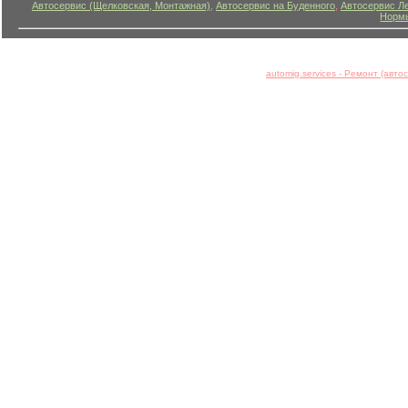
Автосервис (Щелковская, Монтажная)
,
Автосервис на Буденного
,
Автосервис Л
Нормы
automig.services - Ремонт (авт