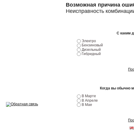
Возможная причина оши
Ремонт двигателей
Неисправность комбинаци
Регулировка ЭУР
Антикор автомобиля
С каким 
Электро
Диагностика перед…
Бензиновый
Дизельный
Гибридный
Стоимость диагностики
Обслуживание такси
Пос
Хранение шин
Когда вы обычно 
Запчасти по ВИН
В Марте
В Апреле
В Мае
Вакансии
Пос
це