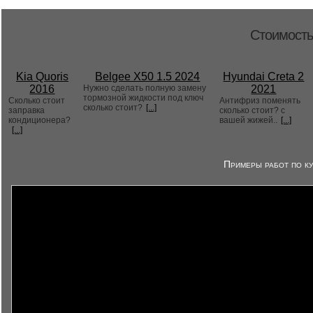
Стоимость
Kia Quoris
Belgee X50 1.5 2024
Hyundai Creta 2
2016
Нужно сделать полную замену
2021
тормозной жидкости под ключ
Сколько стоит
Антифриз поменять
сколько стоит?
[...]
заправка
сколько стоит? с
кондиционера?
вашей жижей..
[...]
[...]
Примеры работ по ку