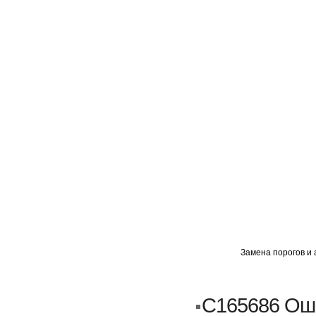
ГЛАВНАЯ
АВТОМИГ ВАО
АВТОМИГ СЗАО
Замена порогов и 
Кузовной ремонт
Пескоструйка
C165686 Ош
Замена порогов и арок