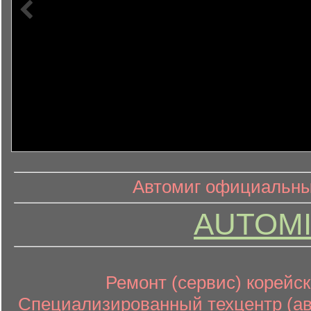
информ
информационный контент
Автомиг официальный
AUTOMI
Ремонт (сервис) корейск
Специализированный техцентр (авт