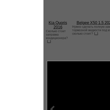
Kia Quoris
Belgee X50 1.5 20
2016
Нужно сделать полную за
тормозной жидкости под к
Сколько стоит
сколько стоит?
[...]
заправка
кондиционера?
[...]