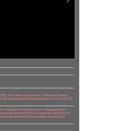
0-2026. Все права сохранены. Обращаем Ваше
ртой, определяемой положениями Статьи 437 (2)
к. Никакого отношения ни к официальным
в (марок автомобилей) на данном сайте носят
енно автомобили обслуживает техцентр (в