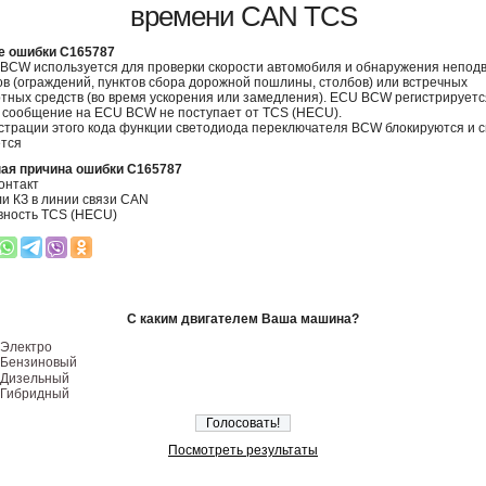
времени CAN TCS
е ошибки C165787
BCW используется для проверки скорости автомобиля и обнаружения непод
в (ограждений, пунктов сбора дорожной пошлины, столбов) или встречных
тных средств (во время ускорения или замедления). ECU BCW регистрирует
и сообщение на ECU BCW не поступает от TCS (HECU).
страции этого кода функции светодиода переключателя BCW блокируются и 
ется
ая причина ошибки C165787
онтакт
и КЗ в линии связи CAN
вность TCS (HECU)
С каким двигателем Ваша машина?
Электро
Бензиновый
Дизельный
Гибридный
Посмотреть результаты