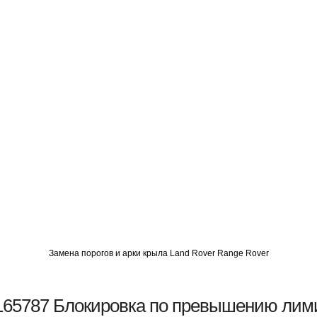
О
АВТОМИГ СЗАО
АВТОМИГ ЮВАО
АВТОМИГ САО
Замена порогов и арки крыла Land Rover Range Rover
65787 Блокировка по превышению лим