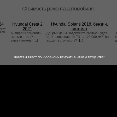
Стоимость ремонта автомобиля:
24
Hyundai Creta 2
Hyundai Solaris 2018, бензин,
мену
2021
автомат
люч
Антифриз поменять
Добрый день! Подскажите сколько будет
З
сколько стоит? с
стоить проведения ТО на 120 000 км? Что
б
вашей жижей..
[...]
входит в стоимость?
[...]
д
Примеры работ по кузовному ремонту в нашем техцентре: