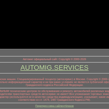
информационный заголовок
Автомиг официальный сайт. Copyright © 2000-2026
AUTOMIG.SERVICES
онских машин. Специализированный техцентр (автосервис) в Москве. Copyright © 200
ительно информационный характер и ни при каких условиях не является публичной офе
Гражданского кодекса Российской Федерации.
НЫМ техническим центром по обслуживанию и ремонту автомобилей различных маро
водителям транспортных средств автосервис не имеет! Все упоминания торговых знако
р (используются не в качестве средства индивидуализации), указывают, какие им
соответствии со ст. 1474, 1487 Гражданского Кодекса РФ).
Перепрессовка сайлентблоков