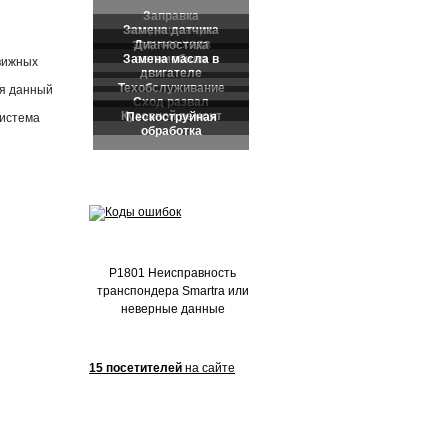
Частые обращения:
вижных
ся данный
система
P1801 Неисправность
транспондера Smartra или
неверные данные
15 посетителей
на сайте