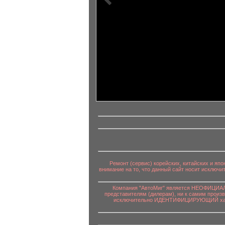
информационный контент
Ремонт (сервис) корейских, китайских и яп
внимание на то, что данный сайт носит исключ
Компания "АвтоМиг" является НЕОФИЦИАЛЬ
представителям (дилерам), ни к самим произ
исключительно ИДЕНТИФИЦИРУЮЩИЙ характе