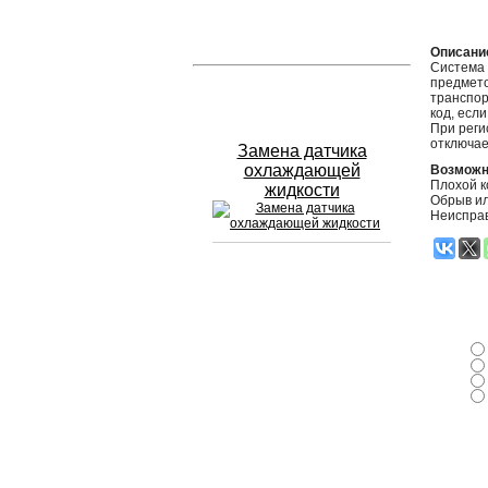
Устранение вмятин
Описани
Система 
предмето
Слесарный ремонт
транспор
код, есл
При реги
отключа
Замена датчика
охлаждающей
Возможн
Плохой к
жидкости
Обрыв ил
Неиспра
Сход развал
Замена масла в двигателе
Промывка инжектора
Заправка кондиционера
Шиномонтаж