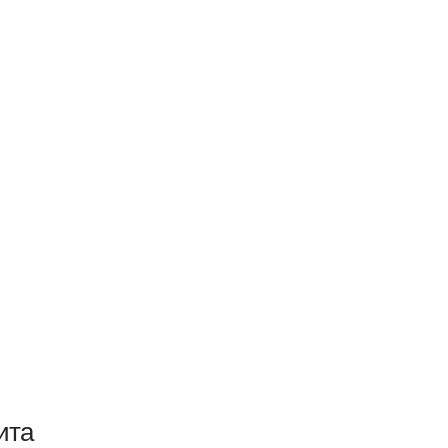
ДЛЯ ОРГАНИЗАЦИЙ
Консультации
Online камеры
ита