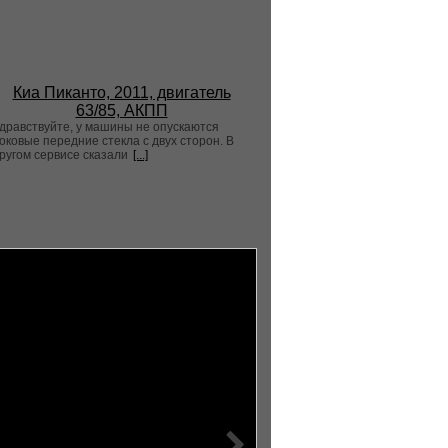
Киа Пиканто, 2011, двигатель
63/85, АКПП
дравствуйте, у машины не опускаются
оковые передние стекла с двух сторон. В
ругом сервисе сказали
[...]