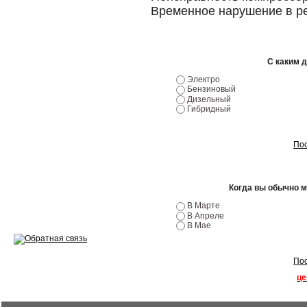
Временное нарушение в р
Ремонт двигателей
Регулировка ЭУР
С каким 
Антикор автомобиля
Электро
Бензиновый
Диагностика перед…
Дизельный
Гибридный
Стоимость диагностики
Пос
Обслуживание такси
Хранение шин
Когда вы обычно 
Запчасти по ВИН
В Марте
В Апреле
В Мае
Пос
Вакансии
це