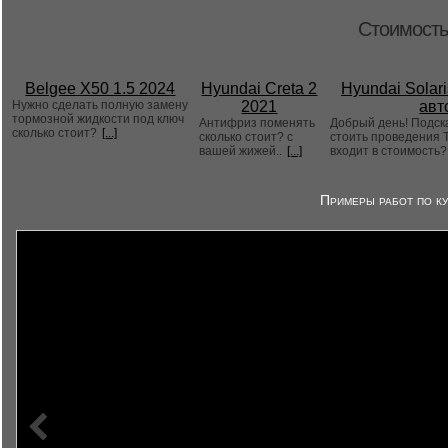
Стоимость
Belgee X50 1.5 2024
Hyundai Creta 2
Hyundai Solari
Нужно сделать полную замену
2021
авт
тормозной жидкости под ключ
Антифриз поменять
Добрый день! Подск
сколько стоит?
[...]
сколько стоит? с
стоить проведения Т
вашей жижей..
[...]
входит в стоимость
Примеры работ по ку