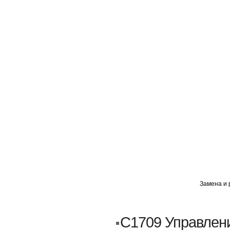
ГЛАВНАЯ
АВТОМИГ ВАО
АВТОМИГ СЗАО
Замена и 
Кузовной ремонт
Пескоструйка
C1709 Управлен
Замена порогов и арок