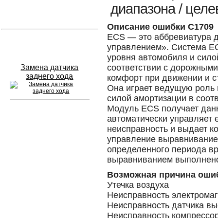
диапазона / цел
Устранение вмятин
Описание ошибки C1709
ECS — это аббревиатура д
Слесарный ремонт
управлением». Система E
уровня автомобиля и сило
соответствии с дорожными
Замена датчика
заднего хода
комфорт при движении и с
Она играет ведущую роль 
силой амортизации в соот
Модуль ECS получает данн
автоматически управляет 
Сход развал
неисправность и выдает к
управление выравнивание
Замена масла в двигателе
определенного периода в
выравниванием выполнено
Промывка инжектора
Возможная причина оши
Заправка кондиционера
Утечка воздуха
Неисправность электромаг
Шиномонтаж
Неисправность датчика в
Эндоскопия двигателя
Неисправность компрессо