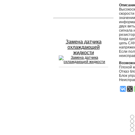
Описани
Высокоск
Устранение вмятин
скорости
значении
информац
Слесарный ремонт
двух вит
сигнала 
резистор
Когда це
Замена датчика
цепь CAN
охлаждающей
напряжен
Если пол
жидкости
неисправ
Возможн
Плохой к
Отказ бл
Блок упр
Неиспра
Сход развал
Замена масла в двигателе
Промывка инжектора
Заправка кондиционера
Шиномонтаж