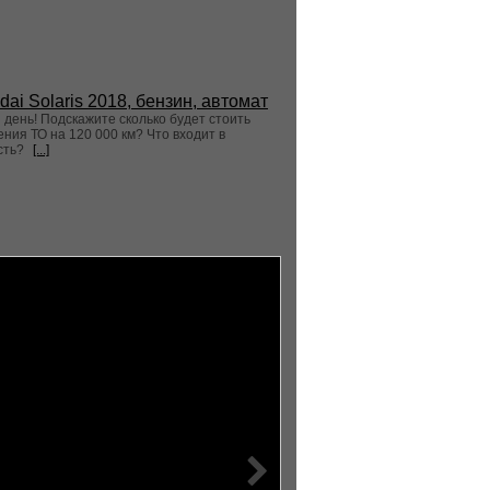
dai Solaris 2018, бензин, автомат
день! Подскажите сколько будет стоить
ния ТО на 120 000 км? Что входит в
сть?
[...]