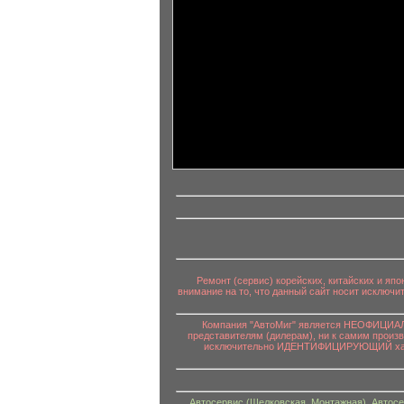
информационный контент
Ремонт (сервис) корейских, китайских и яп
внимание на то, что данный сайт носит исключ
Компания "АвтоМиг" является НЕОФИЦИАЛЬ
представителям (дилерам), ни к самим произ
исключительно ИДЕНТИФИЦИРУЮЩИЙ характе
Автосервис (Щелковская, Монтажная)
,
Автосе