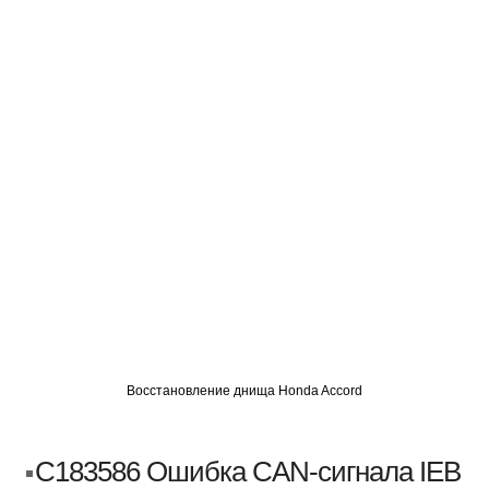
О
АВТОМИГ СЗАО
АВТОМИГ ЮВАО
АВТОМИГ САО
Восстановление днища Honda Accord
C183586 Ошибка CAN-сигнала IEB