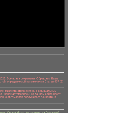
0-2026. Все права сохранены. Обращаем Ваше
ртой, определяемой положениями Статьи 437 (2)
к. Никакого отношения ни к официальным
в (марок автомобилей) на данном сайте носят
енно автомобили обслуживает техцентр (в
рвис Серп и Молот
,
Автосервис на Гаражаной
,