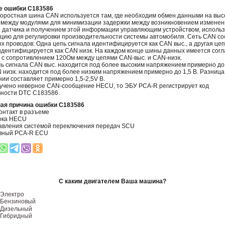
е ошибки C183586
оростная шина CAN используется там, где необходим обмен данными на выс
 между модулями для минимизации задержки между возникновением изменен
 датчика и получением этой информации управляющим устройством, испол
ию для регулировки производительности системы автомобиля. Сеть CAN со
ых проводов: Одна цепь сигнала идентифицируется как CAN выс., а другая цеп
идентифицируется как CAN низк. На каждом конце шины данных имеется сог
 с сопротивлением 120Ом между цепями CAN-выс. и CAN-низк.
пь сигнала CAN выс. находится под более высоким напряжением примерно до 
 низк. находится под более низким напряжением примерно до 1,5 В. Разница
ии составляет примерно 1,5-2,5V В.
учено неверное CAN-сообщение HECU, то ЭБУ PCA-R регистрирует код
ности DTC C183586.
ая причина ошибки C183586
онтакт в разъеме
ока HECU
авления системой переключения передач SCU
вный PCA-R ECU
С каким двигателем Ваша машина?
Электро
Бензиновый
Дизельный
Гибридный