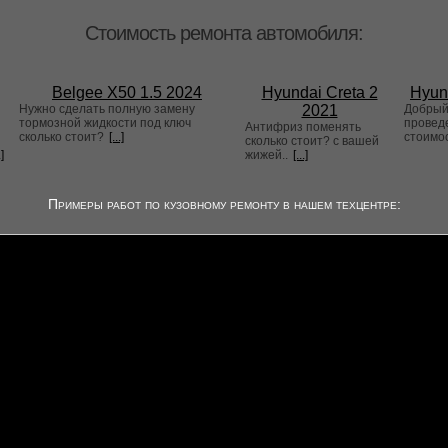
Стоимость ремонта автомобиля:
Belgee X50 1.5 2024
Hyundai Creta 2
Hyun
Нужно сделать полную замену
2021
Добрый 
тормозной жидкости под ключ
проведе
Антифриз поменять
сколько стоит?
[...]
стоимо
сколько стоит? с вашей
.]
жижей..
[...]
Примеры работ по кузовному ремонту в нашем техцентре: