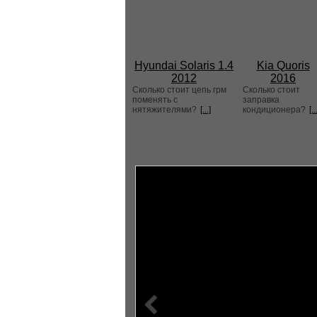
Hyundai Solaris 1.4
Kia Quoris
2012
2016
Сколько стоит цепь грм
Сколько стоит
поменять с
заправка
нятяжителями?
[...]
кондиционера?
[..