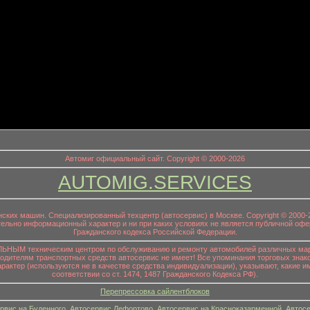
информационный заголовок
Автомиг официальный сайт. Copyright © 2000-2026
AUTOMIG.SERVICES
онских машин. Специализированный техцентр (автосервис) в Москве. Copyright © 200
ительно информационный характер и ни при каких условиях не является публичной офе
Гражданского кодекса Российской Федерации.
НЫМ техническим центром по обслуживанию и ремонту автомобилей различных маро
водителям транспортных средств автосервис не имеет! Все упоминания торговых знако
р (используются не в качестве средства индивидуализации), указывают, какие им
соответствии со ст. 1474, 1487 Гражданского Кодекса РФ).
Перепрессовка сайлентблоков
рвис на Буденного
,
Автосервис Лефортово
,
Автосервис на Красноказарменной
,
Автосе