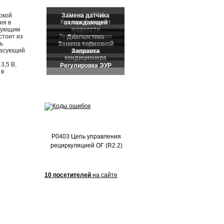
Частые обращения:
окой
ия в
ьзующим
стоит из
ь
ласующий
3,5 В,
 в
P0403 Цепь управления
рециркуляцией ОГ (R2.2)
10 посетителей
на сайте