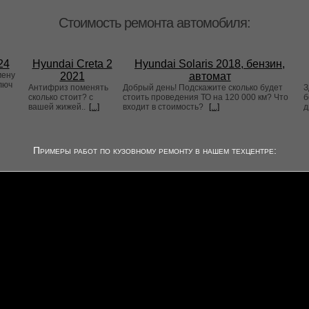
Стоимость ремонта автомобиля:
24
Hyundai Creta 2
Hyundai Solaris 2018, бензин,
мену
2021
автомат
люч
Антифриз поменять
Добрый день! Подскажите сколько будет
З
сколько стоит? с
стоить проведения ТО на 120 000 км? Что
б
вашей жижей..
[...]
входит в стоимость?
[...]
д
Примеры работ по кузовному ремонту в нашем техцентре: