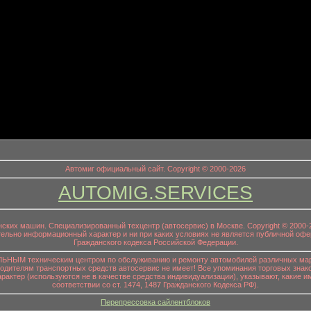
информационный заголовок
Автомиг официальный сайт. Copyright © 2000-2026
AUTOMIG.SERVICES
онских машин. Специализированный техцентр (автосервис) в Москве. Copyright © 200
ительно информационный характер и ни при каких условиях не является публичной офе
Гражданского кодекса Российской Федерации.
НЫМ техническим центром по обслуживанию и ремонту автомобилей различных маро
водителям транспортных средств автосервис не имеет! Все упоминания торговых знако
р (используются не в качестве средства индивидуализации), указывают, какие им
соответствии со ст. 1474, 1487 Гражданского Кодекса РФ).
Перепрессовка сайлентблоков