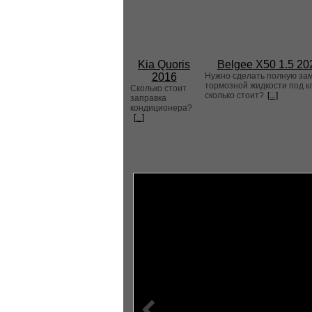
Kia Quoris
Belgee X50 1.5 20
2016
Нужно сделать полную за
тормозной жидкости под к
Сколько стоит
сколько стоит?
[...]
заправка
кондиционера?
[...]