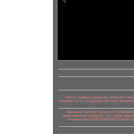
информационный контент
Ремонт (сервис) корейских, китайских и яп
внимание на то, что данный сайт носит исключ
Компания "АвтоМиг" является НЕОФИЦИАЛЬ
представителям (дилерам), ни к самим произ
исключительно ИДЕНТИФИЦИРУЮЩИЙ характе