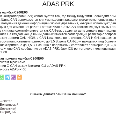
ADAS PRK
е ошибки C200E00
и контроллеров (CAN) используется там, где между модулями необходим обм
 Шина CAN используется для уменьшения задержки между изменением знач
и получения данной информации блоком управления, который использует да
ию для изменения работы автомобиля. Сеть CAN состоит из двух свитых пр
ь сигнала идентифицируется как CAN-выс., а другая цепь сигнала идентифиц
низк. На каждом конце шины данных имеется согласующий резистор с сопро
ежду цепями CAN-HIGH. и CAN-Low. Когда цепь сигнала CAN-HIGH. находится
соким напряжением примерно до 3,5 В, цепь CAN-Low. находится под более 
ием примерно до 1,5 В. Разница в напряжении составляет примерно 2,0 В (+/-
получено CAN-сообщение от ADAS-PRK, блок ICU регистрирует код неисправ
0E00.
ая причина ошибки C200E00
онтакт в разъеме
инии C-CAN между блоками ICU и ADAS-PRK
вность ADAS-PRK
С каким двигателем Ваша машина?
Электро
Бензиновый
Дизельный
Гибридный