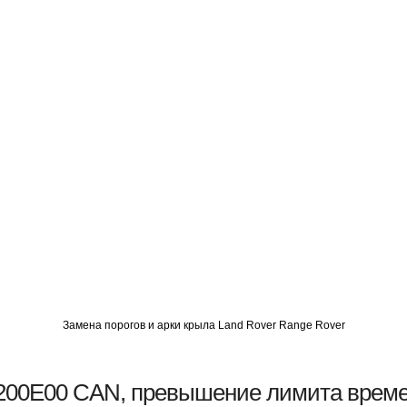
О
АВТОМИГ СЗАО
АВТОМИГ ЮВАО
АВТОМИГ САО
Замена порогов и арки крыла Land Rover Range Rover
200E00 CAN, превышение лимита врем