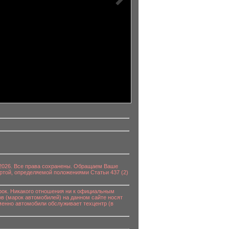
0-2026. Все права сохранены. Обращаем Ваше
ртой, определяемой положениями Статьи 437 (2)
к. Никакого отношения ни к официальным
в (марок автомобилей) на данном сайте носят
енно автомобили обслуживает техцентр (в