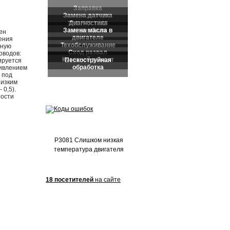
Частые обращения:
ен
ения
нную
оводов:
ируется
тивлением
 под
низким
 0,5).
ности
P3081 Слишком низкая
температура двигателя
18 посетителей
на сайте