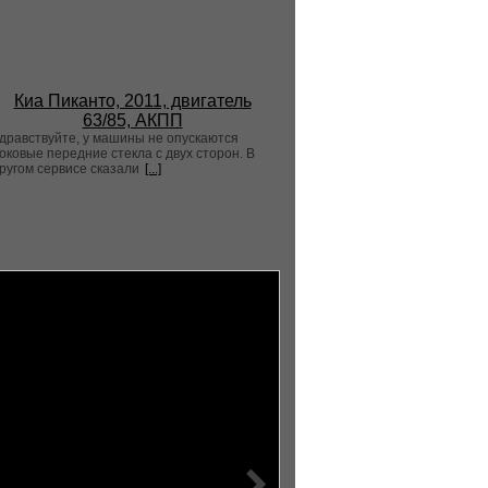
Киа Пиканто, 2011, двигатель
63/85, АКПП
дравствуйте, у машины не опускаются
оковые передние стекла с двух сторон. В
ругом сервисе сказали
[...]