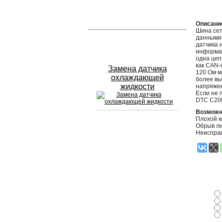
Устранение вмятин
Описани
Шина сет
данными.
Слесарный ремонт
датчика 
информац
одна цеп
как CAN-
Замена датчика
120 Ом м
охлаждающей
более вы
жидкости
напряжен
Если не 
DTC C20
Возможн
Плохой к
Обрыв л
Сход развал
Неиспра
Замена масла в двигателе
Промывка инжектора
Заправка кондиционера
Шиномонтаж