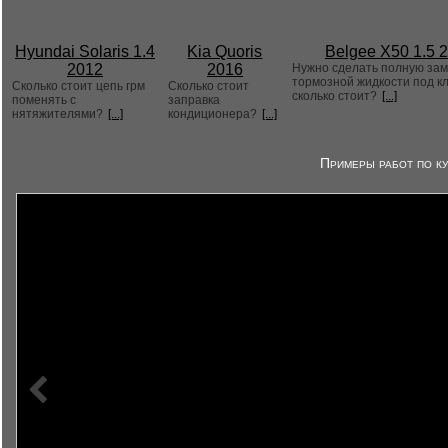
Hyundai Solaris 1.4
Kia Quoris
Belgee X50 1.5 
2012
2016
Нужно сделать полную за
тормозной жидкости под к
Сколько стоит цепь грм
Сколько стоит
сколько стоит?
[...]
поменять с
заправка
нятяжителями?
[...]
кондиционера?
[...]
Примеры работ по ку