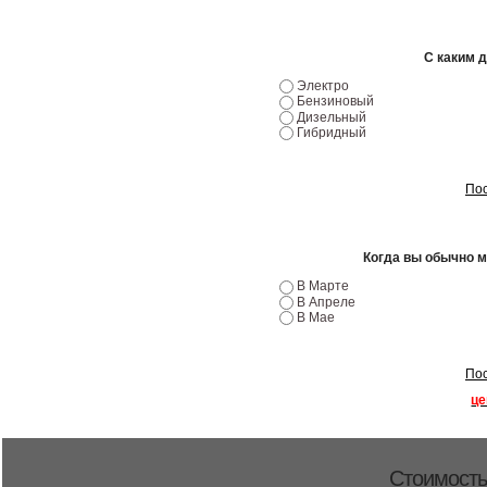
С каким 
Электро
Бензиновый
Дизельный
Гибридный
Пос
Когда вы обычно 
В Марте
В Апреле
В Мае
Пос
це
Стоимость