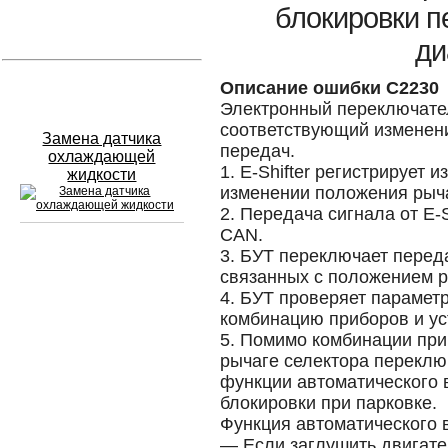
блокировки п
Устранение вмятин
ди
Слесарный ремонт
Описание ошибки C2230
Электронный переключатель
соответствующий изменен
Замена датчика
передач.
охлаждающей
1. E-Shifter регистрирует 
жидкости
изменении положения рыч
2. Передача сигнала от E-
CAN.
3. БУТ переключает переда
Сход развал
связанных с положением р
4. БУТ проверяет парамет
Замена масла в двигателе
комбинацию приборов и уст
5. Помимо комбинации пр
Промывка инжектора
рычаге селектора переклю
функции автоматического 
Заправка кондиционера
блокировки при парковке.
Шиномонтаж
Функция автоматического 
— Если заглушить двигат