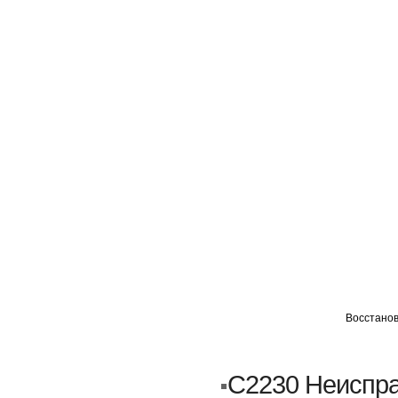
ГЛАВНАЯ
АВТОМИГ ВАО
АВТОМИГ СЗАО
Восстанов
Кузовной ремонт
Пескоструйка
C2230 Неиспра
Замена порогов и арок