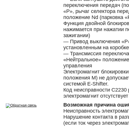
Эндоскопия двигателя
переключения передач (по
«P», рычаг селектора пере
Ремонт двигателей
положение Nd (парковка «
Функция двойной блокиров
Регулировка ЭУР
нажимается при нажатии 
зажигании)
Антикор автомобиля
— Привод выключения «P» 
Диагностика перед…
установленным на коробк
— Трансмиссия переключа
Стоимость диагностики
«Нейтральное» положение
управления
Обслуживание такси
Электромагнит блокировки
положения M) не допускае
Хранение шин
системой E-Shifter.
Код неисправности C2230 р
Запчасти по ВИН
электромагнит отсутствует
Возможная причина оши
Неисправность электромаг
Нарушение контакта в раз
Вакансии
(если ток через электрома