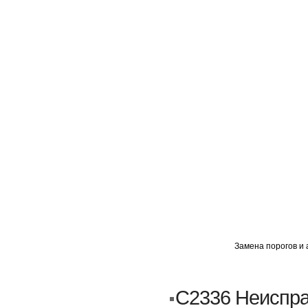
ГЛАВНАЯ
АВТОМИГ ВАО
АВТОМИГ СЗАО
Замена порогов и 
Кузовной ремонт
Пескоструйка
C2336 Неиспра
Замена порогов и арок