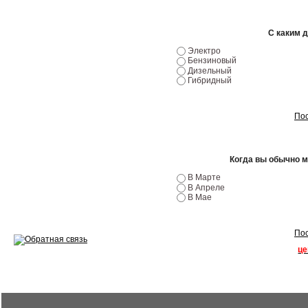
Ремонт двигателей
С каким 
Регулировка ЭУР
Электро
Бензиновый
Дизельный
Антикор автомобиля
Гибридный
Диагностика перед…
Пос
Стоимость диагностики
Обслуживание такси
Когда вы обычно 
Хранение шин
В Марте
В Апреле
В Мае
Запчасти по ВИН
Пос
це
Вакансии