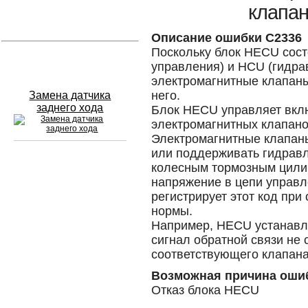
клапан
Устранение вмятин
Описание ошибки C2336
Поскольку блок HECU сост
Слесарный ремонт
управления) и HCU (гидра
электромагнитные клапаны
него.
Замена датчика
заднего хода
Блок HECU управляет вкл
электромагнитных клапано
Электромагнитные клапан
или поддерживать гидравл
колесным тормозным цили
Сход развал
напряжение в цепи управл
регистрирует этот код при
Замена масла в двигателе
нормы.
Например, HECU устанавли
Промывка инжектора
сигнал обратной связи не 
Заправка кондиционера
соответствующего клапана
Возможная причина оши
Шиномонтаж
Отказ блока HECU
Эндоскопия двигателя