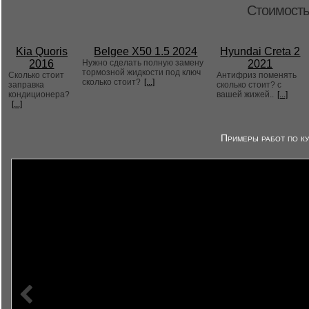
Стоимость
Kia Quoris
Belgee X50 1.5 2024
Hyundai Creta 2
2016
Нужно сделать полную замену
2021
тормозной жидкости под ключ
Сколько стоит
Антифриз поменять
сколько стоит?
[...]
заправка
сколько стоит? с
кондиционера?
вашей жижей..
[...]
[...]
Примеры работ по ку