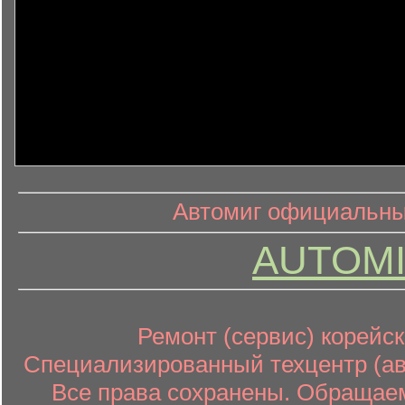
информ
информационный контент
Автомиг официальный
AUTOMI
Ремонт (сервис) корейск
Специализированный техцентр (авт
Все права сохранены. Обращаем