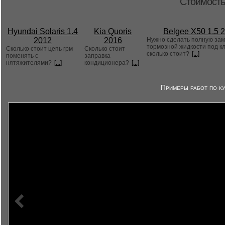
Стоимость
Hyundai Solaris 1.4
Kia Quoris
Belgee X50 1.5 
2012
2016
Нужно сделать полную за
тормозной жидкости под к
Сколько стоит цепь грм
Сколько стоит
сколько стоит?
[...]
поменять с
заправка
нятяжителями?
[...]
кондиционера?
[...]
Примеры работ по ку