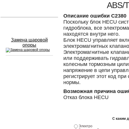
ABS/
Устранение вмятин
Описание ошибки C2380
Поскольку блок HECU сист
Слесарный ремонт
гидроблока, все электрома
находятся внутри него.
Блок HECU управляет вкл
Замена шаровой
опоры
электромагнитных клапано
Электромагнитные клапан
или поддерживать гидравл
колесным тормозным цили
Сход развал
напряжение в цепи управл
регистрирует этот код при
Замена масла в двигателе
нормы.
Промывка инжектора
Возможная причина оши
Отказ блока HECU
Заправка кондиционера
Шиномонтаж
С каким 
Эндоскопия двигателя
Электро