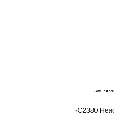
ГЛАВНАЯ
АВТОМИГ ВАО
АВТОМИГ СЗАО
Замена и рем
Кузовной ремонт
Пескоструйка
C2380 Неи
Замена порогов и арок