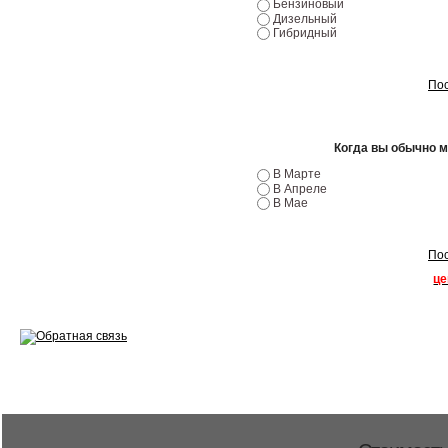
Бензиновый
Ремонт двигателей
Дизельный
Гибридный
Регулировка ЭУР
Пос
Антикор автомобиля
Диагностика перед…
Когда вы обычно 
Стоимость диагностики
В Марте
В Апреле
В Мае
Обслуживание такси
Хранение шин
Пос
це
Запчасти по ВИН
Вакансии