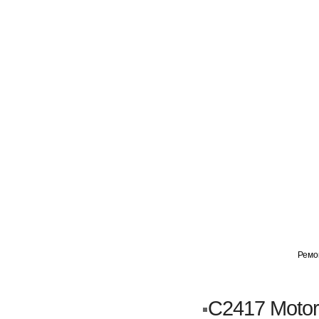
ГЛАВНАЯ
АВТОМИГ ВАО
АВТОМИГ СЗАО
Ремо
Кузовной ремонт
Пескоструйка
C2417 Motor
Замена порогов и арок