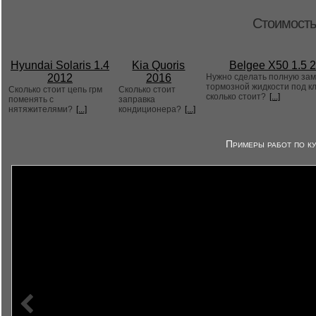
Стоимость
Hyundai Solaris 1.4
Kia Quoris
Belgee X50 1.5 
2012
2016
Нужно сделать полную за
тормозной жидкости под к
Сколько стоит цепь грм
Сколько стоит
сколько стоит?
[...]
поменять с
заправка
нятяжителями?
[...]
кондиционера?
[...]
Примеры работ по ку