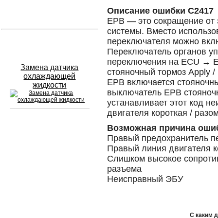
Описание ошибки C2417
Устранение вмятин
EPB — это сокращение от 
системы. Вместо использо
переключателя можно вклю
Слесарный ремонт
Переключатель органов у
переключения на ECU → E
Замена датчика
стояночный тормоз Apply /
охлаждающей
EPB включается стояночны
жидкости
выключатель EPB стояночн
устанавливает этот код не
двигателя короткая / разом
Возможная причина оши
Сход развал
Правый предохранитель п
Правый линия двигателя к
Замена масла в двигателе
Слишком высокое сопротив
Промывка инжектора
разъема
Неисправный ЭБУ
Заправка кондиционера
Шиномонтаж
С каким 