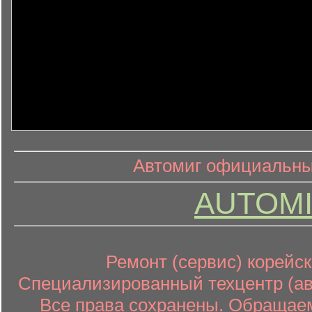
информ
информационный контент
Автомиг официальный
AUTOMI
Ремонт (сервис) корейск
Специализированный техцентр (авт
Все права сохранены. Обращаем