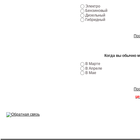
Эндоскопия двигателя
Электро
Бензиновый
Ремонт двигателей
Дизельный
Гибридный
Регулировка ЭУР
Пос
Антикор автомобиля
Диагностика перед…
Когда вы обычно 
Стоимость диагностики
В Марте
В Апреле
В Мае
Обслуживание такси
Хранение шин
Пос
це
Запчасти по ВИН
Вакансии