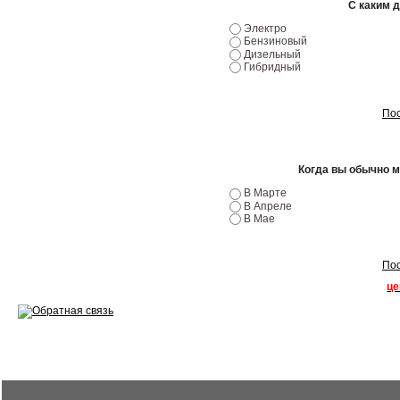
С каким 
Ремонт двигателей
Электро
Бензиновый
Дизельный
Регулировка ЭУР
Гибридный
Антикор автомобиля
Пос
Диагностика перед…
Стоимость диагностики
Когда вы обычно 
В Марте
Обслуживание такси
В Апреле
В Мае
Хранение шин
Запчасти по ВИН
Пос
це
Вакансии