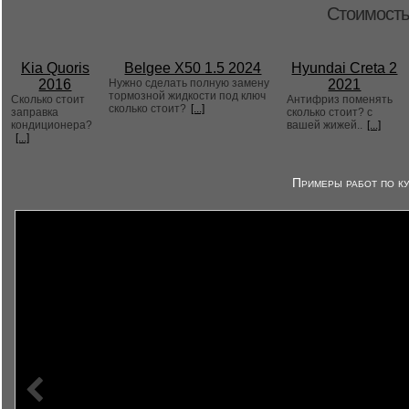
Стоимость
Kia Quoris
Belgee X50 1.5 2024
Hyundai Creta 2
2016
Нужно сделать полную замену
2021
тормозной жидкости под ключ
Сколько стоит
Антифриз поменять
сколько стоит?
[...]
заправка
сколько стоит? с
кондиционера?
вашей жижей..
[...]
[...]
Примеры работ по ку