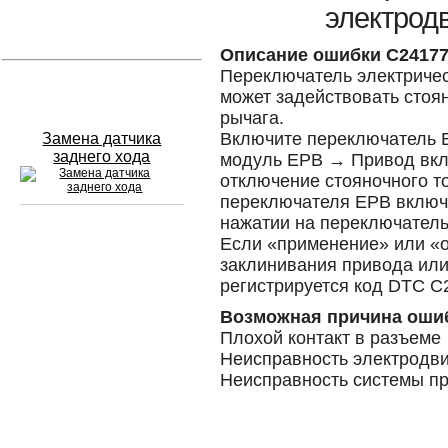
электрод
Устранение вмятин
Описание ошибки C2417
Переключатель электричес
Слесарный ремонт
может задействовать стоя
рычага.
Включите переключатель 
Замена датчика
заднего хода
модуль EPB → Привод вк
отключение стояночного т
переключателя EPB включа
нажатии на переключатель
Если «применение» или «о
Сход развал
заклинивания привода ил
регистрируется код DTC C
Замена масла в двигателе
Возможная причина оши
Промывка инжектора
Плохой контакт в разъеме
Неисправность электродви
Заправка кондиционера
Неисправность системы п
Шиномонтаж
Эндоскопия двигателя