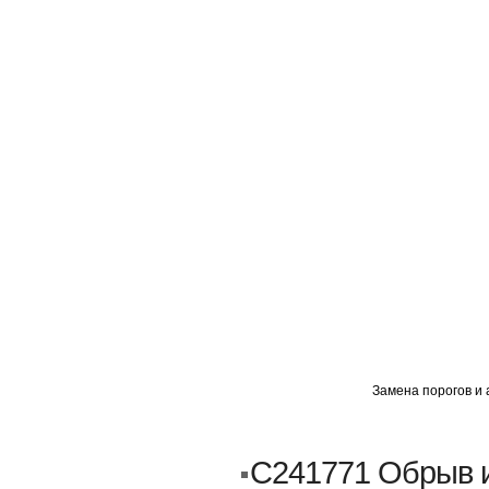
ГЛАВНАЯ
АВТОМИГ ВАО
АВТОМИГ СЗАО
Замена порогов и 
Кузовной ремонт
Пескоструйка
C241771 Обрыв и
Замена порогов и арок