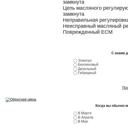
замкнута
Цепь масляного регулирую
Ремонт двигателей
замкнута
Неправильная регулировка
Регулировка ЭУР
Неисправный масляный ре
Антикор автомобиля
Поврежденный ECM
Диагностика перед…
Стоимость диагностики
С каким 
Электро
Обслуживание такси
Бензиновый
Дизельный
Гибридный
Хранение шин
Запчасти по ВИН
Пос
Когда вы обычно 
В Марте
Вакансии
В Апреле
В Мае