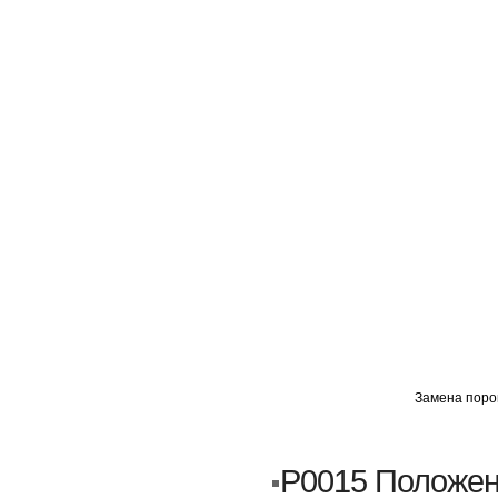
ГЛАВНАЯ
АВТОМИГ ВАО
АВТОМИГ СЗАО
Замена порог
Кузовной ремонт
Пескоструйка
P0015 Положен
Замена порогов и арок