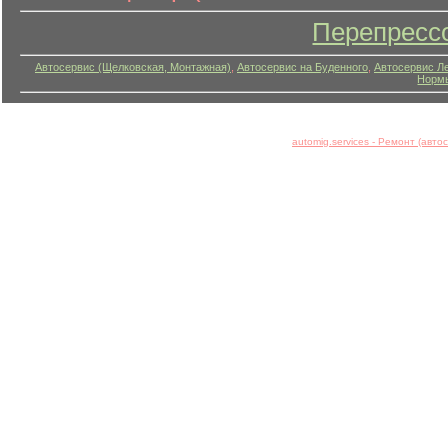
Перепресс
Автосервис (Щелковская, Монтажная)
,
Автосервис на Буденного
,
Автосервис Л
Нормы
automig.services - Ремонт (авт