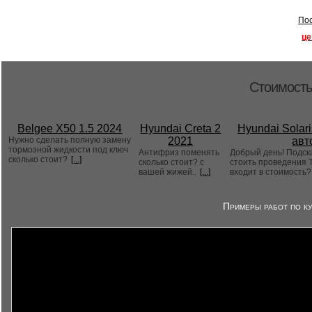
Пос
це
Стоимость
Belgee X50 1.5 2024
Hyundai Creta 2
Hyundai Solari
Нужно сделать полную замену
2021
авт
тормозной жидкости под ключ
Антифриз поменять
Добрый день! Подск
сколько стоит?
[...]
сколько стоит? с
стоить проведения Т
вашей жижей..
[...]
входит в стоимость
Примеры работ по ку