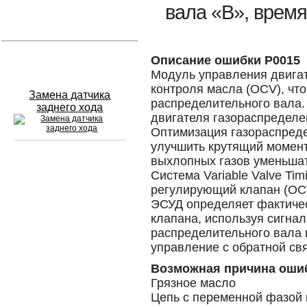
вала «B», врем
Устранение вмятин
Слесарный ремонт
Описание ошибки P0015
Модуль управления двигат
контроля масла (OCV), что
Замена датчика
распределительного вала.
заднего хода
двигателя газораспределе
Оптимизация газораспред
улучшить крутящий момент
выхлопных газов уменьшат
Сход развал
Система Variable Valve Ti
регулирующий клапан (OCV
Замена масла в двигателе
ЭСУД определяет фактиче
клапана, используя сигна
Промывка инжектора
распределительного вала 
управление с обратной св
Заправка кондиционера
Возможная причина оши
Шиномонтаж
Грязное масло
Цепь с переменной фазой 
Эндоскопия двигателя