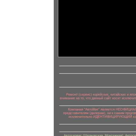
информационный контент
Ремонт (сервис) корейских, китайских и яп
внимание на то, что данный сайт носит исключ
Компания "АвтоМиг" является НЕОФИЦИАЛЬ
представителям (дилерам), ни к самим произ
исключительно ИДЕНТИФИЦИРУЮЩИЙ характе
Автосервис (Щелковская, Монтажная)
,
Автосе