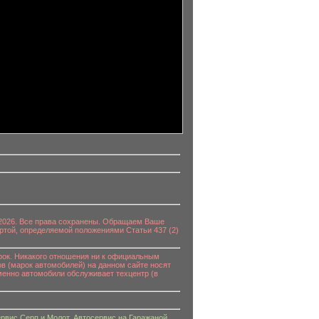
0-2026. Все права сохранены. Обращаем Ваше
ртой, определяемой положениями Статьи 437 (2)
к. Никакого отношения ни к официальным
в (марок автомобилей) на данном сайте носят
енно автомобили обслуживает техцентр (в
рвис Серп и Молот
,
Автосервис на Гаражаной
,