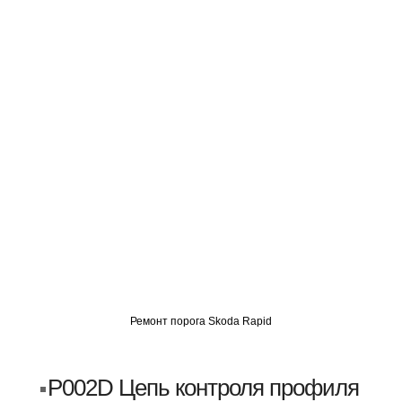
О
АВТОМИГ СЗАО
АВТОМИГ ЮВАО
АВТОМИГ САО
Ремонт порога Skoda Rapid
P002D Цепь контроля профиля