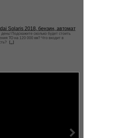
dai Solaris 2018, бензин, автомат
день! Подскажите сколько будет стоить
ния ТО на 120 000 км? Что входит в
сть?
[...]