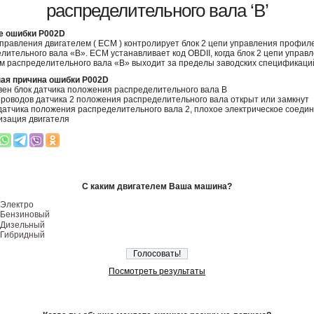
распределительного вала ‘B’
е ошибки P002D
правления двигателем ( ECM ) контролирует блок 2 цепи управления профил
лительного вала «B». ECM устанавливает код OBDII, когда блок 2 цепи управ
 распределительного вала «B» выходит за пределы заводских спецификаци
ая причина ошибки P002D
ен блок датчика положения распределительного вала B
 проводов датчика 2 положения распределительного вала открыт или замкнут
 датчика положения распределительного вала 2, плохое электрическое соеди
зация двигателя
С каким двигателем Ваша машина?
Электро
Бензиновый
Дизельный
Гибридный
Посмотреть результаты