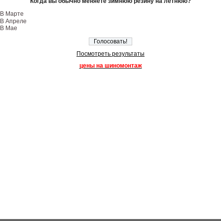
Когда вы обычно меняете зимнюю резину на летнюю?
В Марте
В Апреле
В Мае
Посмотреть результаты
цены на шиномонтаж