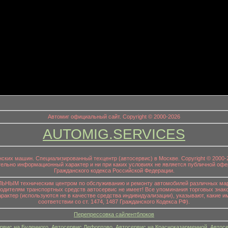
информационный заголовок
Автомиг официальный сайт. Copyright © 2000-2026
AUTOMIG.SERVICES
онских машин. Специализированный техцентр (автосервис) в Москве. Copyright © 200
ительно информационный характер и ни при каких условиях не является публичной офе
Гражданского кодекса Российской Федерации.
НЫМ техническим центром по обслуживанию и ремонту автомобилей различных маро
водителям транспортных средств автосервис не имеет! Все упоминания торговых знако
р (используются не в качестве средства индивидуализации), указывают, какие им
соответствии со ст. 1474, 1487 Гражданского Кодекса РФ).
Перепрессовка сайлентблоков
рвис на Буденного
,
Автосервис Лефортово
,
Автосервис на Красноказарменной
,
Автосе