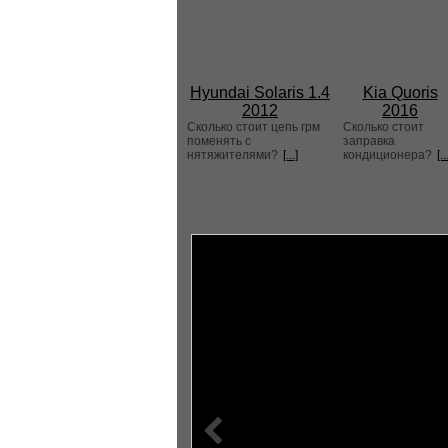
Hyundai Solaris 1.4
Kia Quoris
2012
2016
Сколько стоит цепь грм
Сколько стоит
поменять с
заправка
нятяжителями?
[...]
кондиционера?
[..