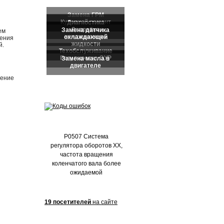
Частые обращения:
ем
ления
й.
нение
P0507 Система
регулятора оборотов ХХ,
частота вращения
коленчатого вала более
ожидаемой
19 посетителей
на сайте