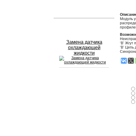
Устранение вмятин
Описани
Модуль у
распреде
Слесарный ремонт
профилем
Возможн
Неисправ
Замена датчика
‘B’ Жгут
охлаждающей
‘B’ Цепь
Синхрони
жидкости
Сход развал
Замена масла в двигателе
Промывка инжектора
Заправка кондиционера
Шиномонтаж