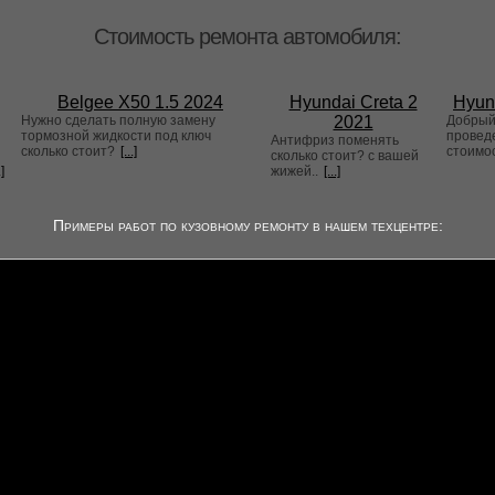
Стоимость ремонта автомобиля:
Belgee X50 1.5 2024
Hyundai Creta 2
Hyun
Нужно сделать полную замену
2021
Добрый 
тормозной жидкости под ключ
проведе
Антифриз поменять
сколько стоит?
[...]
стоимо
сколько стоит? с вашей
.]
жижей..
[...]
Примеры работ по кузовному ремонту в нашем техцентре: