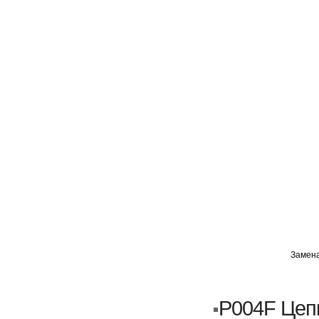
ГЛАВНАЯ
АВТОМИГ ВАО
АВТОМИГ СЗАО
Замена
Кузовной ремонт
Пескоструйка
P004F Цеп
Замена порогов и арок