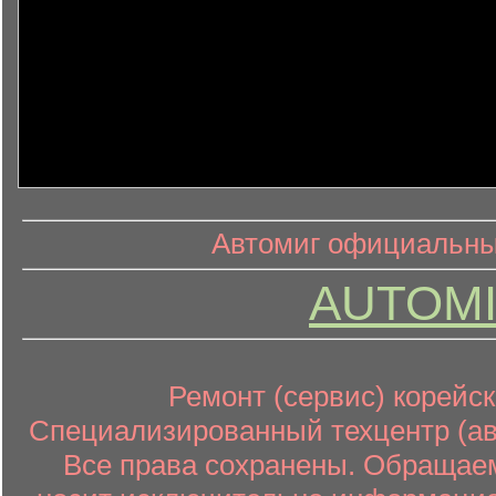
информ
информационный контент
Автомиг официальный
AUTOMI
Ремонт (сервис) корейск
Специализированный техцентр (авт
Все права сохранены. Обращаем