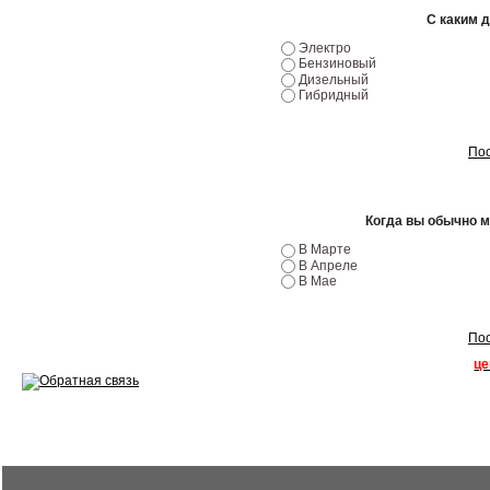
С каким 
Ремонт двигателей
Электро
Бензиновый
Регулировка ЭУР
Дизельный
Гибридный
Антикор автомобиля
Пос
Диагностика перед…
Стоимость диагностики
Когда вы обычно 
Обслуживание такси
В Марте
В Апреле
В Мае
Хранение шин
Запчасти по ВИН
Пос
це
Вакансии