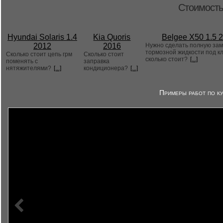
Стоимость
Hyundai Solaris 1.4
Kia Quoris
Belgee X50 1.5 
2012
2016
Нужно сделать полную за
тормозной жидкости под к
Сколько стоит цепь грм
Сколько стоит
сколько стоит?
[...]
поменять с
заправка
нятяжителями?
[...]
кондиционера?
[...]
Примеры работ по ку