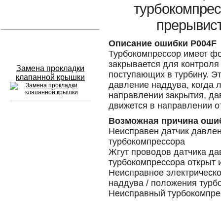
турбокомпресс
Устранение вмятин
прерывист
Слесарный ремонт
Описание ошибки P004F
Турбокомпрессор имеет фо
закрывается для контроля
Замена прокладки
поступающих в турбину. Эт
клапанной крышки
давление наддува, когда 
направлении закрытия, да
движется в направлении о
Возможная причина оши
Сход развал
Неисправен датчик давлен
турбокомпрессора
Замена масла в двигателе
Жгут проводов датчика да
Промывка инжектора
турбокомпрессора открыт 
Неисправное электрическо
Заправка кондиционера
наддува / положения турб
Неисправный турбокомпрес
Шиномонтаж
Эндоскопия двигателя