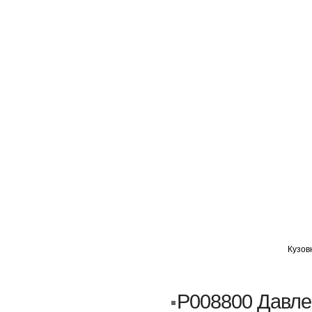
ГЛАВНАЯ
АВТОМИГ ВАО
АВТОМИГ СЗАО
Кузов
Кузовной ремонт
Пескоструйка
P008800 Давле
Замена порогов и арок