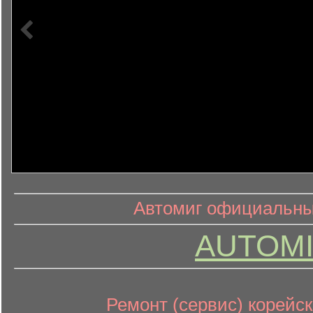
информ
информационный контент
Автомиг официальный
AUTOMI
Ремонт (сервис) корейск