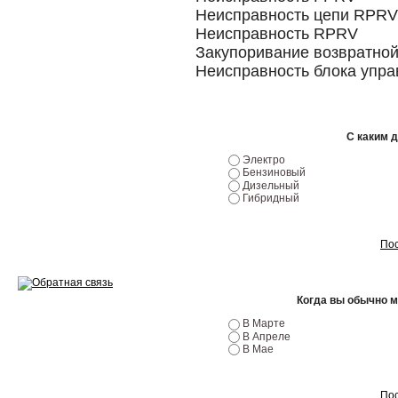
Ремонт двигателей
Неисправность цепи RPRV
Неисправность RPRV
Регулировка ЭУР
Закупоривание возвратной
Антикор автомобиля
Неисправность блока упра
Диагностика перед…
Стоимость диагностики
С каким 
Электро
Обслуживание такси
Бензиновый
Дизельный
Гибридный
Хранение шин
Запчасти по ВИН
Пос
Когда вы обычно 
В Марте
Вакансии
В Апреле
В Мае
Пос