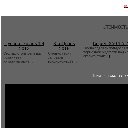
це
Стоимость
Hyundai Solaris 1.4
Kia Quoris
Belgee X50 1.5 
2012
2016
Нужно сделать полную за
тормозной жидкости под к
Сколько стоит цепь грм
Сколько стоит
сколько стоит?
[...]
поменять с
заправка
нятяжителями?
[...]
кондиционера?
[...]
Примеры работ по ку