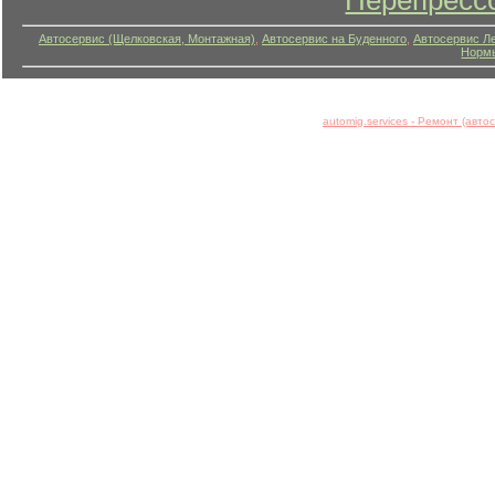
Перепресс
Автосервис (Щелковская, Монтажная)
,
Автосервис на Буденного
,
Автосервис Л
Нормы
automig.services - Ремонт (авт