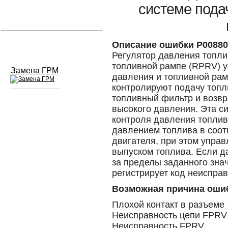
системе пода
Устранение вмятин
Слесарный ремонт
Описание ошибки P00880
Регулятор давления топли
топливной рампе (RPRV) у
Замена ГРМ
давления и топливной рам
контролируют подачу топл
топливный фильтр и возвр
высокого давления. Эта с
Сход развал
контроля давления топлив
давлением топлива в соот
Замена масла в двигателе
двигателя, при этом упра
выпуском топлива. Если д
Промывка инжектора
за пределы заданного зна
Заправка кондиционера
регистрирует код неиспра
Возможная причина оши
Шиномонтаж
Плохой контакт в разъеме
Эндоскопия двигателя
Неисправность цепи FPRV
Неисправность FPRV