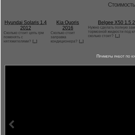
Стоимость
Hyundai Solaris 1.4
Kia Quoris
Belgee X50 1.5 
2012
2016
Нужно сделать полную за
тормозной жидкости под к
Сколько стоит цепь грм
Сколько стоит
сколько стоит?
[...]
поменять с
заправка
нятяжителями?
[...]
кондиционера?
[...]
Примеры работ по ку