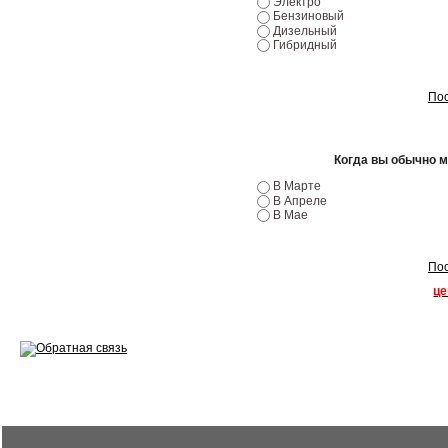
Электро
Бензиновый
Ремонт двигателей
Дизельный
Гибридный
Регулировка ЭУР
Пос
Антикор автомобиля
Диагностика перед…
Когда вы обычно 
Стоимость диагностики
В Марте
В Апреле
В Мае
Обслуживание такси
Хранение шин
Пос
це
Запчасти по ВИН
Вакансии