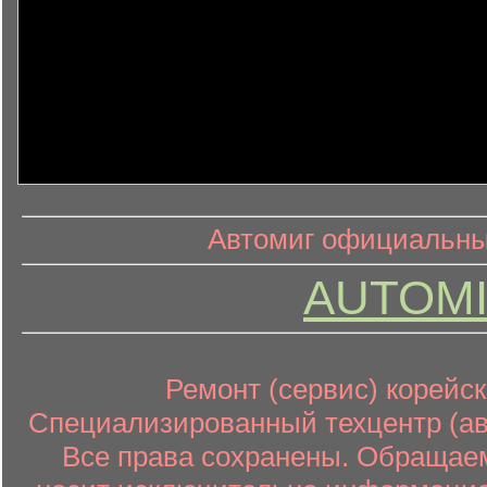
информ
информационный контент
Автомиг официальный
AUTOMI
Ремонт (сервис) корейск
Специализированный техцентр (авт
Все права сохранены. Обращаем