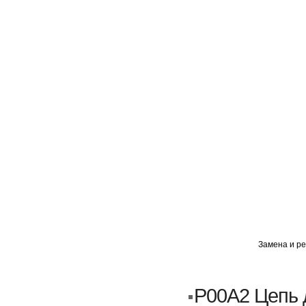
ГЛАВНАЯ
АВТОМИГ ВАО
АВТОМИГ СЗАО
Замена и ре
Кузовной ремонт
Пескоструйка
P00A2 Цепь 
Замена порогов и арок