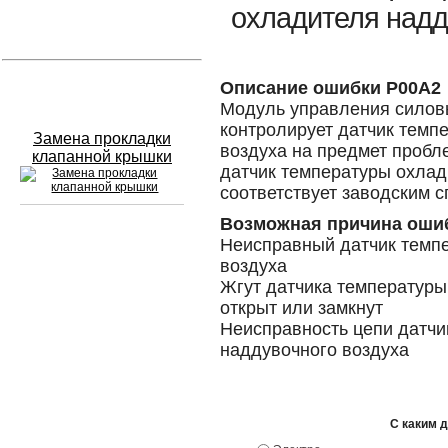
охладителя надд
Устранение вмятин
Слесарный ремонт
Описание ошибки P00A2
Модуль управления силовы
контролирует датчик темп
Замена прокладки
воздуха на предмет пробле
клапанной крышки
датчик температуры охлад
соответствует заводским 
Возможная причина оши
Неисправный датчик темп
Сход развал
воздуха
Жгут датчика температуры
Замена масла в двигателе
открыт или замкнут
Промывка инжектора
Неисправность цепи датчи
наддувочного воздуха
Заправка кондиционера
Шиномонтаж
С каким 
Эндоскопия двигателя