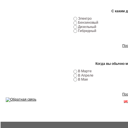
Ремонт двигателей
С каким 
Электро
Регулировка ЭУР
Бензиновый
Дизельный
Антикор автомобиля
Гибридный
Диагностика перед…
Пос
Стоимость диагностики
Обслуживание такси
Когда вы обычно 
В Марте
Хранение шин
В Апреле
В Мае
Запчасти по ВИН
Пос
це
Вакансии