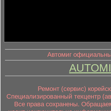
информ
информационный контент
Автомиг официальный
AUTOMI
Ремонт (сервис) корейск
Специализированный техцентр (авт
Все права сохранены. Обращаем