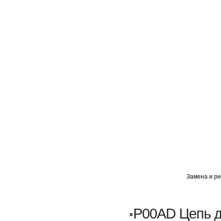
ГЛАВНАЯ
АВТОМИГ ВАО
АВТОМИГ СЗАО
Замена и ре
Кузовной ремонт
Пескоструйка
P00AD Цепь д
Замена порогов и арок