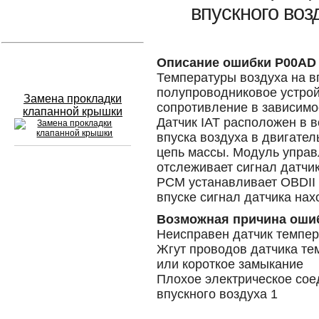
впускного воз
Устранение вмятин
Слесарный ремонт
Описание ошибки P00AD
Температуры воздуха на вп
полупроводниковое устрой
Замена прокладки
сопротивление в зависимос
клапанной крышки
Датчик IAT расположен в 
впуска воздуха в двигател
цепь массы. Модуль управ
отслеживает сигнал датчик
Сход развал
PCM устанавливает OBDII 
впуске сигнал датчика нах
Замена масла в двигателе
Возможная причина оши
Промывка инжектора
Неисправен датчик темпер
Жгут проводов датчика те
Заправка кондиционера
или короткое замыкание
Плохое электрическое сое
Шиномонтаж
впускного воздуха 1
Эндоскопия двигателя