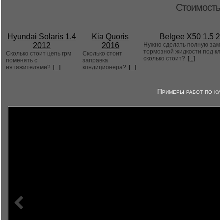
Стоимость
Hyundai Solaris 1.4
Kia Quoris
Belgee X50 1.5 
2012
2016
Нужно сделать полную за
тормозной жидкости под к
Сколько стоит цепь грм
Сколько стоит
сколько стоит?
[...]
поменять с
заправка
нятяжителями?
[...]
кондиционера?
[...]
Примеры работ по ку