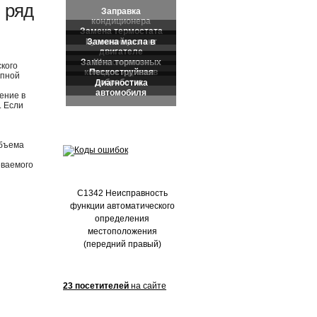
Частые обращения:
 ряд
кого
опной
ение в
. Если
объема
еваемого
C1342 Неисправность
функции автоматического
определения
местоположения
(передний правый)
23 посетителей
на сайте