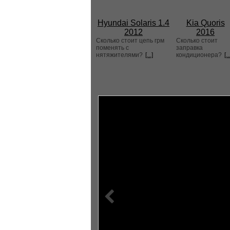
Hyundai Solaris 1.4
Kia Quoris
2012
2016
Сколько стоит цепь грм
Сколько стоит
поменять с
заправка
нятяжителями?
[...]
кондиционера?
[..