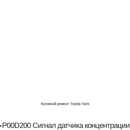
О
АВТОМИГ СЗАО
АВТОМИГ ЮВАО
АВТОМИГ САО
Кузовной ремонт Toyota Yaris
P00D200 Сигнал датчика концентрации