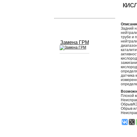
кис
Устранение вмятин
Описани
Слесарный ремонт
Задний н
нейтрали
трубе и 
нейтрали
Замена ГРМ
диапазон
каталити
активнос
кислород
зажигани
кислород
Сход развал
определя
датчика 
Замена масла в двигателе
измеренн
определе
Промывка инжектора
Возможн
Плохой к
Неиспра
Заправка кондиционера
Обрыв/КЗ
Обрыв ил
Неисправ
Шиномонтаж
Эндоскопия двигателя