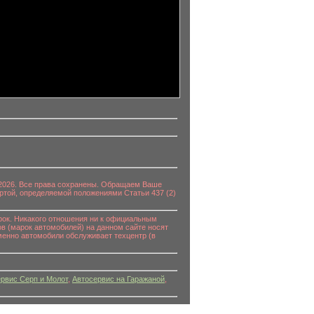
0-2026. Все права сохранены. Обращаем Ваше
ртой, определяемой положениями Статьи 437 (2)
к. Никакого отношения ни к официальным
в (марок автомобилей) на данном сайте носят
енно автомобили обслуживает техцентр (в
рвис Серп и Молот
,
Автосервис на Гаражаной
,