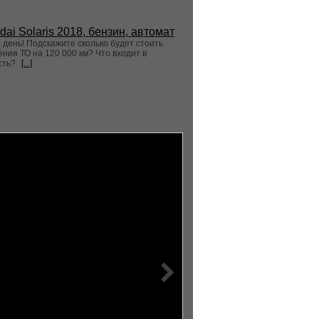
dai Solaris 2018, бензин, автомат
день! Подскажите сколько будет стоить
ния ТО на 120 000 км? Что входит в
сть?
[...]