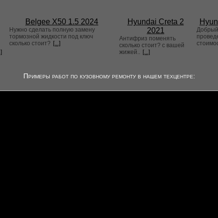
Belgee X50 1.5 2024
Hyundai Creta 2
Hyun
Нужно сделать полную замену
2021
Добрый 
тормозной жидкости под ключ
проведе
Антифриз поменять
сколько стоит?
[...]
стоимо
сколько стоит? с вашей
.]
жижей..
[...]
Примеры работ по кузовному ремонту в нашем техцентре: