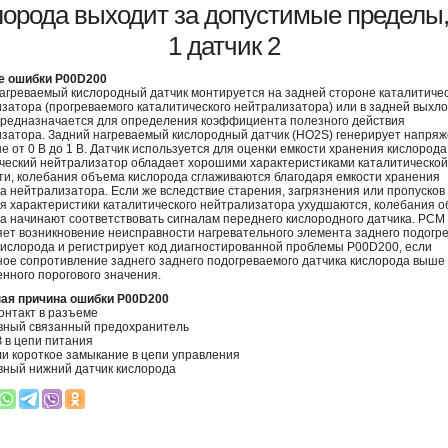
лорода выходит за допустимые пределы,
1 датчик 2
е ошибки P00D200
агреваемый кислородный датчик монтируется на задней стороне каталитичес
затора (прогреваемого каталитического нейтрализатора) или в задней выхл
предназначается для определения коэффициента полезного действия
затора. Задний нагреваемый кислородный датчик (HO2S) генерирует напряж
е от 0 В до 1 В. Датчик используется для оценки емкости хранения кислорода
ческий нейтрализатор обладает хорошими характеристиками каталитической
ти, колебания объема кислорода сглаживаются благодаря емкости хранения
а нейтрализатора. Если же вследствие старения, загрязнения или пропусков
я характеристики каталитического нейтрализатора ухудшаются, колебания 
а начинают соответствовать сигналам переднего кислородного датчика. PCM
ет возникновение неисправности нагревательного элемента заднего подогр
кислорода и регистрирует код диагностированной проблемы P00D200, если
ое сопротивление заднего заднего подогреваемого датчика кислорода выше
нного порогового значения.
ая причина ошибки P00D200
онтакт в разъеме
вный связанный предохранитель
 в цепи питания
и короткое замыкание в цепи управления
ный нижний датчик кислорода