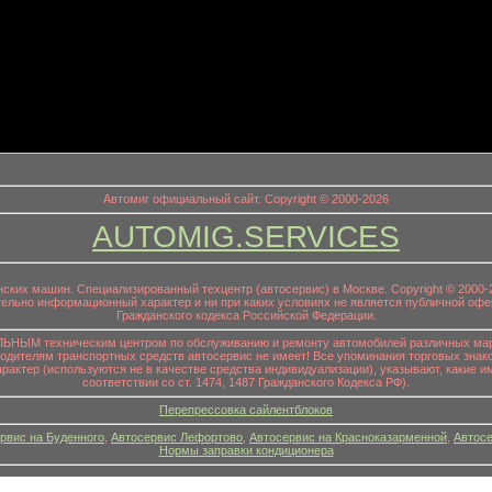
информационный заголовок
Автомиг официальный сайт. Copyright © 2000-2026
AUTOMIG.SERVICES
онских машин. Специализированный техцентр (автосервис) в Москве. Copyright © 200
ительно информационный характер и ни при каких условиях не является публичной офе
Гражданского кодекса Российской Федерации.
НЫМ техническим центром по обслуживанию и ремонту автомобилей различных маро
водителям транспортных средств автосервис не имеет! Все упоминания торговых знако
р (используются не в качестве средства индивидуализации), указывают, какие им
соответствии со ст. 1474, 1487 Гражданского Кодекса РФ).
Перепрессовка сайлентблоков
рвис на Буденного
,
Автосервис Лефортово
,
Автосервис на Красноказарменной
,
Автосе
Нормы заправки кондиционера
.