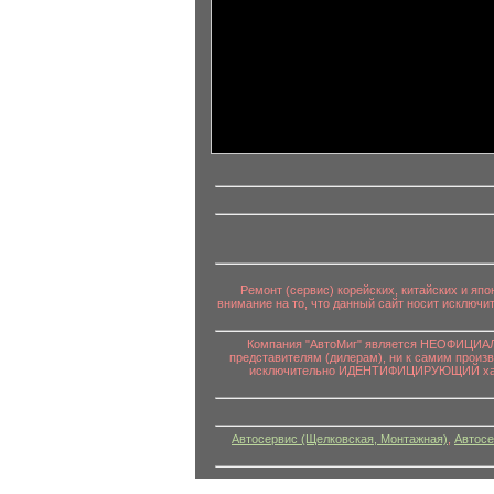
информационный контент
Ремонт (сервис) корейских, китайских и яп
внимание на то, что данный сайт носит исключ
Компания "АвтоМиг" является НЕОФИЦИАЛЬ
представителям (дилерам), ни к самим произ
исключительно ИДЕНТИФИЦИРУЮЩИЙ характе
Автосервис (Щелковская, Монтажная)
,
Автосе