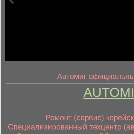
информ
информационный контент
Автомиг официальный
AUTOMI
Ремонт (сервис) корейск
Специализированный техцентр (авт