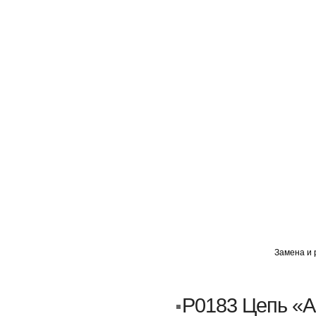
ГЛАВНАЯ
АВТОМИГ ВАО
АВТОМИГ СЗАО
Замена и 
Кузовной ремонт
Пескоструйка
P0183 Цепь «A
Замена порогов и арок