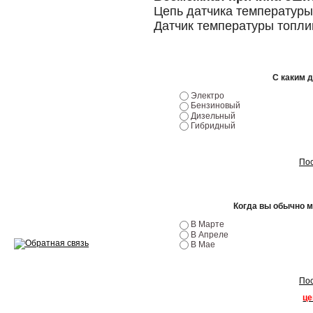
Цепь датчика температуры
Ремонт двигателей
Датчик температуры топли
Регулировка ЭУР
Антикор автомобиля
С каким 
Электро
Диагностика перед…
Бензиновый
Дизельный
Гибридный
Стоимость диагностики
Обслуживание такси
Пос
Хранение шин
Когда вы обычно 
Запчасти по ВИН
В Марте
В Апреле
В Мае
Вакансии
Пос
це