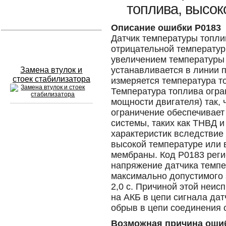
топлива, высок
Устранение вмятин
Описание ошибки P0183
Датчик температуры топли
Слесарный ремонт
отрицательной температурн
увеличением температуры 
устанавливается в линии 
Замена втулок и
стоек стабилизатора
измеряется температура т
Температура топлива огра
мощности двигателя) так, 
ограничение обеспечивает
системы, таких как ТНВД и
Сход развал
характеристик вследствие
высокой температуре или 
Замена масла в двигателе
мембраны. Код P0183 реги
напряжение датчика темп
Промывка инжектора
максимально допустимого 
Заправка кондиционера
2,0 с. Причиной этой неис
на АКБ в цепи сигнала дат
Шиномонтаж
обрыв в цепи соединения 
Эндоскопия двигателя
Возможная причина оши