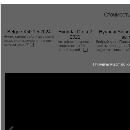
Стоимость
Belgee X50 1.5 2024
Hyundai Creta 2
Hyundai Solari
Нужно сделать полную замену
2021
авт
тормозной жидкости под ключ
Антифриз поменять
Добрый день! Подск
сколько стоит?
[...]
сколько стоит? с
стоить проведения Т
вашей жижей..
[...]
входит в стоимость
Примеры работ по ку