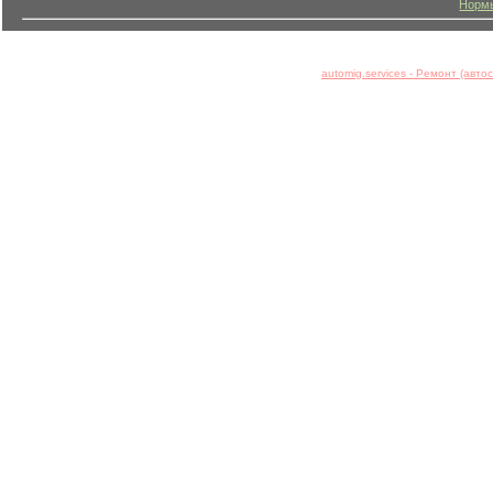
Нормы
automig.services - Ремонт (авт